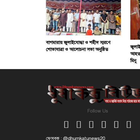
বাগমারায় জুলাইযোদ্ধা ও শহীদ স্মরণে
জুলা
শোভাযাত্রা ও আলোচনা সভা অনুষ্ঠিত
আহতদে
মিনু
Follow Us
ফেসবুক : @dhumkatunews20