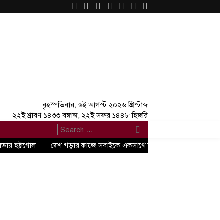
×
বৃহস্পতিবার, ৬ই আগস্ট ২০২৬ খ্রিস্টাব্দ
২২ই শ্রাবণ ১৪৩৩ বঙ্গাব্দ, ২২ই সফর ১৪৪৮ হিজরি
সভায় হট্টগোল
দেশ গড়ার কাজে সবাইকে একসাথে কাজ করতে হবে” -জুলাই গণঅভ