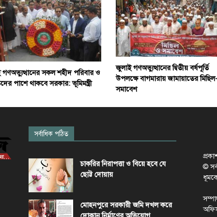
জুলাই গণঅভ্যুত্থানের দ্বিতীয় বর্ষপূর্তি
ই গণঅভ্যুত্থানের সকল শহীদ পরিবার ও
উপলক্ষে বাগমারায় জামায়াতের মিছিল
র পাশে থাকবে সরকার: ভূমিমন্ত্রী
সমাবেশ
সর্বাধিক পঠিত
প্রক
চাকরির নিরাপত্তা ও বিয়ে হবে যে
© সর্ব
ছোট্ট দোয়ায়
ধূমক
সম্প
মোহনপুরে সরকারী জমি দখল করে
অফিস
দোকান নির্মাণের অভিযোগ