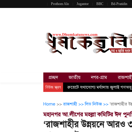
Prothom Alo
Jugantor
BBC
Bd-Pratidin
প্রচ্ছদ
জাতীয়
নগর-গ্রাম
রাজশাহ
নিউজ স্ক্রল
রুয়েটে যথাযোগ্য মর্যাদায় জুলাই গণঅভ্য
Home
>>
রাজশাহী >>
লিড নিউজ >>
‘রাজশাহীর উ
মহানগর আ.লীগের মহল্লা কমিটির ঈদ পুনর্
‘রাজশাহীর উন্নয়নে আরও ৩-