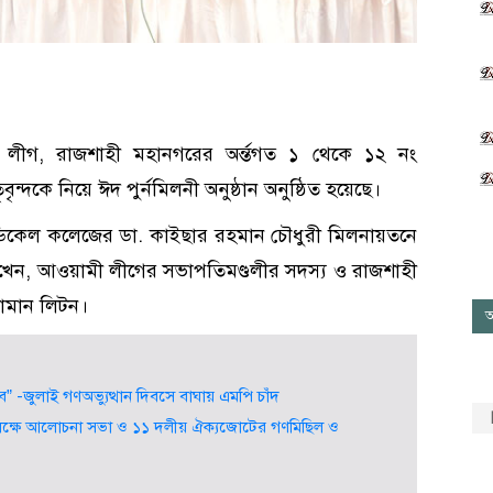
লীগ, রাজশাহী মহানগরের অর্ন্তগত ১ থেকে ১২ নং
ন্দকে নিয়ে ঈদ পুর্নমিলনী অনুষ্ঠান অনুষ্ঠিত হয়েছে।
েডিকেল কলেজের ডা. কাইছার রহমান চৌধুরী মিলনায়তনে
 রাখেন, আওয়ামী লীগের সভাপতিমণ্ডলীর সদস্য ও রাজশাহী
জামান লিটন।
আ
জুলাই গণঅভ্যুত্থান দিবসে বাঘায় এমপি চাঁদ
পলক্ষে আলোচনা সভা ও ১১ দলীয় ঐক্যজোটের গণমিছিল ও