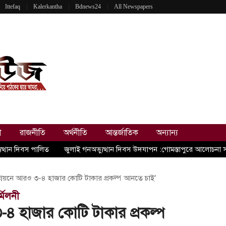
Ittefaq
Kalerkantha
Bdnews24
All Newspapers
ী
রাজনীতি
অর্থনীতি
আন্তর্জাতিক
অন্যান্য
ুত্থান দিবস পালিত
জুলাই গনঅভ্যুত্থান দিবস উদযাপন :গোমস্তাপুরে আলোচনা 
ন্নয়নে আরও ৩-৪ হাজার কোটি টাকার প্রকল্প আনতে চাই’
মিলনী
৪ হাজার কোটি টাকার প্রকল্প