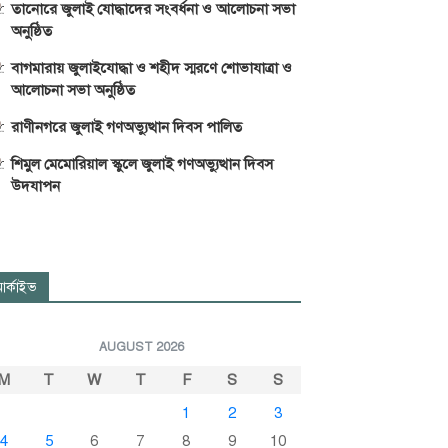
তানোরে জুলাই যোদ্ধাদের সংবর্ধনা ও আলোচনা সভা
অনুষ্ঠিত
বাগমারায় জুলাইযোদ্ধা ও শহীদ স্মরণে শোভাযাত্রা ও
আলোচনা সভা অনুষ্ঠিত
রাণীনগরে জুলাই গণঅভ্যুত্থান দিবস পালিত
শিমুল মেমোরিয়াল স্কুলে জুলাই গণঅভ্যুত্থান দিবস
উদযাপন
র্কাইভ
AUGUST 2026
M
T
W
T
F
S
S
1
2
3
4
5
6
7
8
9
10