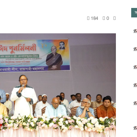
স
184
0