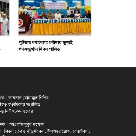
পুঠিয়ায় যথাযোগ্য মর্যাদায় জুলাই
-
গণঅভ্যুত্থান দিবস পালিত
াশক : ফায়সাল মোহাম্মদ শিশির
স্বত্ব স্বত্বাধিকার সংরক্ষিত
েতু নিউজ.কম ২০২৫
াদক : মোঃ মাহাবুবুর রহমান
 ঠিকানা : ৫৫২ দড়িখরবনা, উপশহর রোড, বোয়ালিয়া,