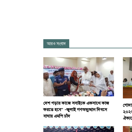
আরও সংবাদ
দেশ গড়ার কাজে সবাইকে একসাথে কাজ
গোদাগ
করতে হবে” -জুলাই গণঅভ্যুত্থান দিবসে
২০২৬
বাঘায় এমপি চাঁদ
ঐক্য