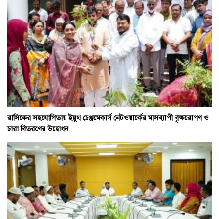
রাসিকের সহযোগিতায় ইয়ুথ চেঞ্জমেকার্স নেটওয়ার্কের মাসব্যাপী বৃক্ষরোপণ ও
চারা বিতরণের উদ্বোধন