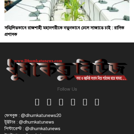
সম্মিলিতভাবে রাজশাহী মহানগরীকে নতুনভাবে ঢেলে সাজাতে চাই : রাসিক
প্রশাসক
Follow Us
ফেসবুক : @dhumkatunews20
টুইটার : @dhumkatunews
পিন্টারেস্ট : @dhumkatunews