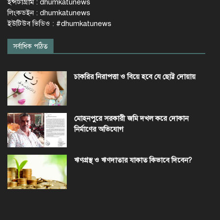
ইন্সটাগ্রাম : dhumkatunews
লিংকডইন : dhumkatunews
ইউটিউব ভিডিও : #dhumkatunews
সর্বাধিক পঠিত
চাকরির নিরাপত্তা ও বিয়ে হবে যে ছোট্ট দোয়ায়
মোহনপুরে সরকারী জমি দখল করে দোকান
নির্মাণের অভিযোগ
ঋণগ্রস্থ ও ঋণদাতার যাকাত কিভাবে দিবেন?