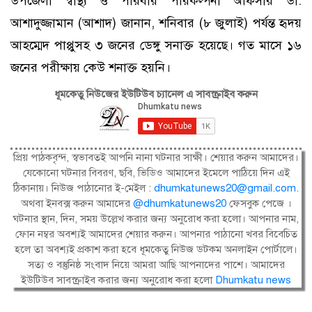
উপজেলা স্বাস্থ্য ও পরিবার পরিকল্পনা অফিসার ডা.
আশাদুজ্জামান (আশাদ) জানান, শনিবার (৮ জুলাই) পর্যন্ত হৃদয়
আহম্মেদ পাপ্পুসহ ৩ জনের ডেঙ্গু সনাক্ত হয়েছে। গত মাসে ১৬
জনের পরীক্ষায় কেউ শনাক্ত হয়নি।
ধূমকেতু নিউজের ইউটিউব চ্যানেল এ সাবস্ক্রাইব করুন
প্রিয় পাঠকবৃন্দ, স্বভাবতই আপনি নানা ঘটনার সাক্ষী। শেয়ার করুন আমাদের।
যেকোনো ঘটনার বিবরণ, ছবি, ভিডিও আমাদের ইমেলে পাঠিয়ে দিন এই
ঠিকানায়। নিউজ পাঠানোর ই-মেইল :
dhumkatunews20@gmail.com
.
অথবা ইনবক্স করুন আমাদের
@dhumkatunews20
ফেসবুক পেজে ।
ঘটনার স্থান, দিন, সময় উল্লেখ করার জন্য অনুরোধ করা হলো। আপনার নাম,
ফোন নম্বর অবশ্যই আমাদের শেয়ার করুন। আপনার পাঠানো খবর বিবেচিত
হলে তা অবশ্যই প্রকাশ করা হবে ধূমকেতু নিউজ ডটকম অনলাইন পোর্টালে।
সত্য ও বস্তুনিষ্ঠ সংবাদ নিয়ে আমরা আছি আপনাদের পাশে। আমাদের
ইউটিউব সাবস্ক্রাইব করার জন্য অনুরোধ করা হলো
Dhumkatu news