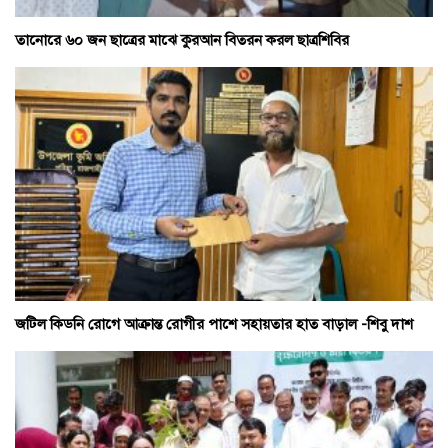
তানোরে ৬০ জন ছাত্রের মাঝে কুরআন বিতরন করল ছাত্রশিবির
জটিল কিডনি রোগে আক্রান্ত রোগীর পাশে সহায়তার হাত বাড়াল -শিবু দাশ