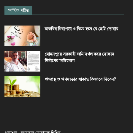
সর্বাধিক পঠিত
চাকরির নিরাপত্তা ও বিয়ে হবে যে ছোট্ট দোয়ায়
মোহনপুরে সরকারী জমি দখল করে দোকান
নির্মাণের অভিযোগ
ঋণগ্রস্থ ও ঋণদাতার যাকাত কিভাবে দিবেন?
প্রকাশক : ফায়সাল মোহাম্মদ শিশির