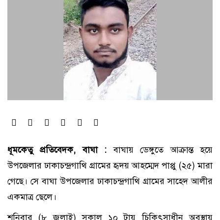
ধূমকেতু প্রতিবেদক, বাঘা :
বাঘায় ডেঙ্গুতে আক্রান্ত হয়ে
উপজেলার ঢাকাচন্দ্রগাথি গ্রামের হৃদয় আহম্মেদ পাপ্পু (২৫) মারা
গেছে। সে বাঘা উপজেলার ঢাকাচন্দ্রগাথি গ্রামের সাহেদ আলীর
একমাত্র ছেলে।
শনিবার (৮ জুলাই) সকাল ১০ টায় চিকিৎসাধীন অবস্থায়