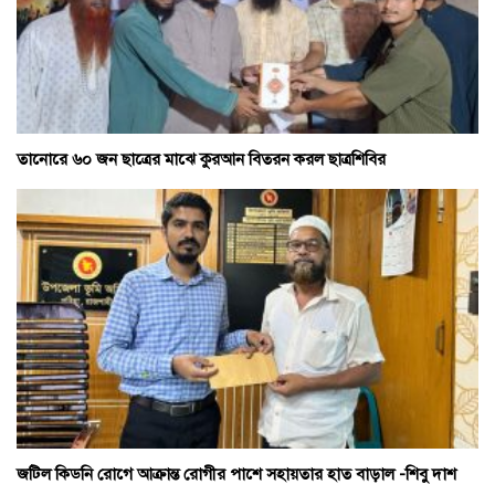
তানোরে ৬০ জন ছাত্রের মাঝে কুরআন বিতরন করল ছাত্রশিবির
জটিল কিডনি রোগে আক্রান্ত রোগীর পাশে সহায়তার হাত বাড়াল -শিবু দাশ