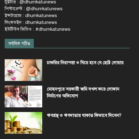
টুইটার : @dhumkatunews
পিন্টারেস্ট : @dhumkatunews
ইন্সটাগ্রাম : dhumkatunews
লিংকডইন : dhumkatunews
ইউটিউব ভিডিও : #dhumkatunews
সর্বাধিক পঠিত
চাকরির নিরাপত্তা ও বিয়ে হবে যে ছোট্ট দোয়ায়
মোহনপুরে সরকারী জমি দখল করে দোকান
নির্মাণের অভিযোগ
ঋণগ্রস্থ ও ঋণদাতার যাকাত কিভাবে দিবেন?