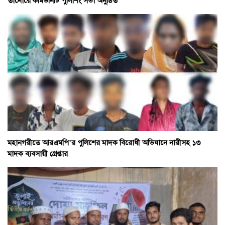
তানোরে কমিউনিটি পুলিশিং সভা অনুষ্ঠিত
মহানগরীতে আরএমপি’র পুলিশের মাদক বিরোধী অভিযানে নারীসহ ১৩
মাদক ব্যবসায়ী গ্রেপ্তার