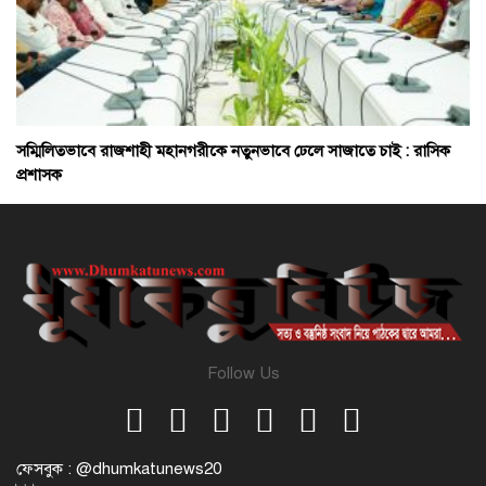
সম্মিলিতভাবে রাজশাহী মহানগরীকে নতুনভাবে ঢেলে সাজাতে চাই : রাসিক
প্রশাসক
Follow Us
ফেসবুক : @dhumkatunews20