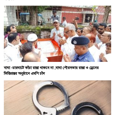
বাঘা -চারঘাটে কাঁচা রাস্তা থাকবে না ,বাঘা পৌরসভায় রাস্তা ও ড্রেনের
ভিত্তিপ্রস্তর অনুষ্ঠানে এমপি চাঁদ