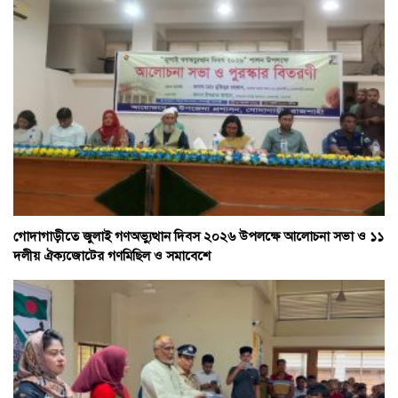
গোদাগাড়ীতে জুলাই গণঅভ্যুত্থান দিবস ২০২৬ উপলক্ষে আলোচনা সভা ও ১১
দলীয় ঐক্যজোটের গণমিছিল ও সমাবেশে