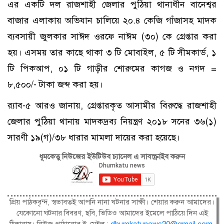
এর একটি দল রাজশাহী জেলার পুঠিয়া থানাধীন বানেশ্বর
বাজার এলাকায় অভিযান চালিয়ে ২০.৪ কেজি গাঁজাসহ মাদক
ব্যবসায়ী জুলকার সাঈদ ওরফে নাঈম (৩০) কে গ্রেপ্তার করা
হয়। এসময় তার কাছে থাকা ৩ টি মোবাইল, ৫ টি সীমকার্ড, ১
টি পিকআপ, ০১ টি গাড়ীর শোরুমের কাগজ ও নগদ =
৮,৫০০/- টাকা জব্দ করা হয়।
র‌্যাব-৫ আরও জানায়, গ্রেপ্তারকৃত আসামীর বিরুদ্ধে রাজশাহী
জেলার পুঠিয়া থানায় মাদকদ্রব্য নিয়ন্ত্রণ ২০১৮ সনের ৩৬(১)
সারণী ১৯(গ)/৩৮ ধারার মামলা দায়ের করা হয়েছে।
ধূমকেতু নিউজের ইউটিউব চ্যানেল এ সাবস্ক্রাইব করুন
প্রিয় পাঠকবৃন্দ, স্বভাবতই আপনি নানা ঘটনার সাক্ষী। শেয়ার করুন আমাদের।
যেকোনো ঘটনার বিবরণ, ছবি, ভিডিও আমাদের ইমেলে পাঠিয়ে দিন এই
ঠিকানায়। নিউজ পাঠানোর ই-মেইল :
dhumkatunews20@gmail.com
.