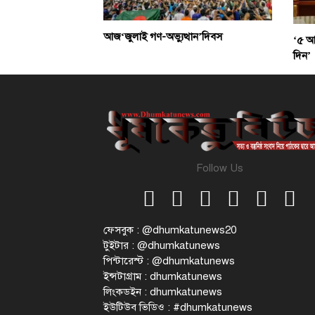
আজ‘জুলাই গণ-অভ্যুত্থান’দিবস
‘৫ আগ
দিন’
Follow Us
ফেসবুক : @dhumkatunews20
টুইটার : @dhumkatunews
পিন্টারেস্ট : @dhumkatunews
ইন্সটাগ্রাম : dhumkatunews
লিংকডইন : dhumkatunews
ইউটিউব ভিডিও : #dhumkatunews