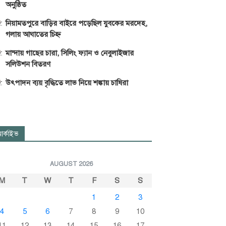
অনুষ্ঠিত
নিয়ামতপুরে বাড়ির বাইরে পড়েছিল যুবকের মরদেহ,
গলায় আঘাতের চিহ্ন
মান্দায় গাছের চারা, সিলিং ফ্যান ও নেবুলাইজার
সলিউশন বিতরণ
উৎপাদন ব্যয় বৃদ্ধিতে লাভ নিয়ে শঙ্কায় চাষিরা
র্কাইভ
AUGUST 2026
M
T
W
T
F
S
S
1
2
3
4
5
6
7
8
9
10
11
12
13
14
15
16
17