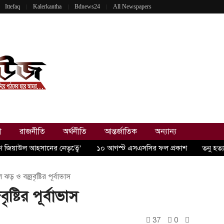
Ittefaq
Kalerkantha
Bdnews24
All Newspapers
ী
রাজনীতি
অর্থনীতি
আন্তর্জাতিক
অন্যান্য
রণ জিয়াউল আহসানের নেতৃত্বে’
১০ আগস্ট এসএসসির ফল প্রকাশ
তনু হত্
ঝড় ও বজ্রবৃষ্টির পূর্বাভাস
্টির পূর্বাভাস
37
0