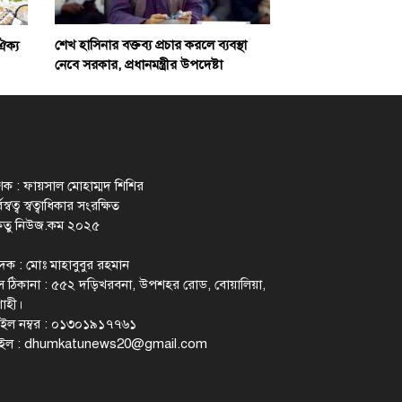
শেখ হাসিনার বক্তব্য প্রচার করলে ব্যবস্থা
ঐক্য
নেবে সরকার, প্রধানমন্ত্রীর উপদেষ্টা
াশক : ফায়সাল মোহাম্মদ শিশির
স্বত্ব স্বত্বাধিকার সংরক্ষিত
েতু নিউজ.কম ২০২৫
াদক : মোঃ মাহাবুবুর রহমান
 ঠিকানা : ৫৫২ দড়িখরবনা, উপশহর রোড, বোয়ালিয়া,
াহী।
ইল নম্বর : ০১৩০১৯১৭৭৬১
ইল :
dhumkatunews20@gmail.com