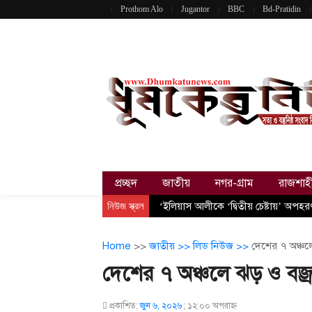
Prothom Alo
Jugantor
BBC
Bd-Pratidin
প্রচ্ছদ
জাতীয়
নগর-গ্রাম
রাজশাহ
নিউজ স্ক্রল
‘ইলিয়াস আলীকে ‘দ্বিতীয় চেষ্টায়’ অপহ
Home
>>
জাতীয় >>
লিড নিউজ >>
দেশের ৭ অঞ্চলে 
দেশের ৭ অঞ্চলে ঝড় ও বজ্রবৃষ
প্রকাশিত:
জুন ৬, ২০২৬
;
১২:০০ অপরাহ্ণ