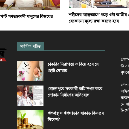
শহীদের আত্মত্যাগে গড়ে ওঠা জাতীয় 
স্ট গণতন্ত্রকামী মানুষের বিজয়ের
যেকোনো মূল্যে রক্ষা করতে হবে
সর্বাধিক পঠিত
প্রক
চাকরির নিরাপত্তা ও বিয়ে হবে যে
© সর্ব
ছোট্ট দোয়ায়
ধূমক
সম্প
মোহনপুরে সরকারী জমি দখল করে
অফিস
দোকান নির্মাণের অভিযোগ
রাজশ
মোবা
ই-মে
ঋণগ্রস্থ ও ঋণদাতার যাকাত কিভাবে
দিবেন?