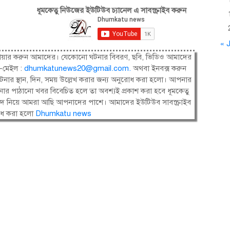
ধূমকেতু নিউজের ইউটিউব চ্যানেল এ সাবস্ক্রাইব করুন
« J
ষী। শেয়ার করুন আমাদের। যেকোনো ঘটনার বিবরণ, ছবি, ভিডিও আমাদের
-মেইল :
dhumkatunews20@gmail.com
.
অথবা ইনবক্স করুন
নার স্থান, দিন, সময় উল্লেখ করার জন্য অনুরোধ করা হলো। আপনার
ার পাঠানো খবর বিবেচিত হলে তা অবশ্যই প্রকাশ করা হবে ধূমকেতু
সংবাদ নিয়ে আমরা আছি আপনাদের পাশে। আমাদের ইউটিউব সাবস্ক্রাইব
োধ করা হলো
Dhumkatu news