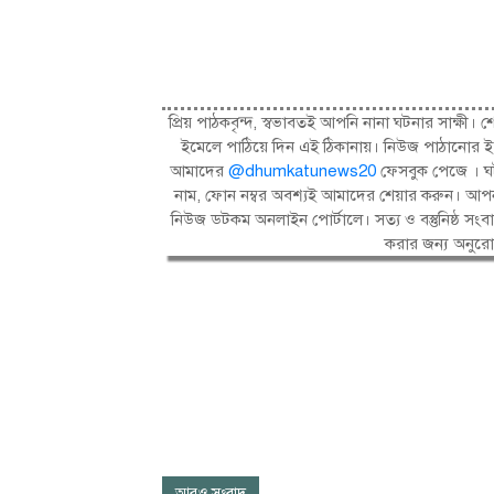
প্রিয় পাঠকবৃন্দ, স্বভাবতই আপনি নানা ঘটনার সাক্
ইমেলে পাঠিয়ে দিন এই ঠিকানায়। নিউজ পাঠানোর ই
আমাদের
@dhumkatunews20
ফেসবুক পেজে । ঘট
নাম, ফোন নম্বর অবশ্যই আমাদের শেয়ার করুন। আপন
নিউজ ডটকম অনলাইন পোর্টালে। সত্য ও বস্তুনিষ্ঠ 
করার জন্য অনুর
আরও সংবাদ