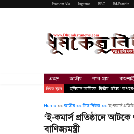
Prothom Alo
Jugantor
BBC
Bd-Pratidin
প্রচ্ছদ
জাতীয়
নগর-গ্রাম
রাজশাহ
নিউজ স্ক্রল
‘ইলিয়াস আলীকে ‘দ্বিতীয় চেষ্টায়’ অপহ
Home
>>
জাতীয় >>
লিড নিউজ >>
‘ই-কমার্স প্রতি
‘ই-কমার্স প্রতিষ্ঠানে আট
বাণিজ্যমন্ত্রী