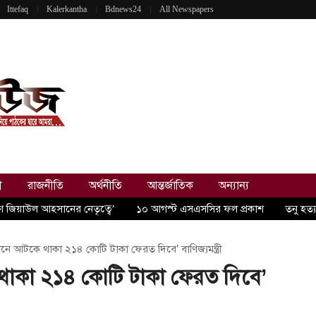
Ittefaq
Kalerkantha
Bdnews24
All Newspapers
ী
রাজনীতি
অর্থনীতি
আন্তর্জাতিক
অন্যান্য
রণ জিয়াউল আহসানের নেতৃত্বে’
১০ আগস্ট এসএসসির ফল প্রকাশ
তনু হত্
ষ্ঠানে আটকে থাকা ২১৪ কোটি টাকা ফেরত দিবে’ বাণিজ্যমন্ত্রী
কে থাকা ২১৪ কোটি টাকা ফেরত দিবে’