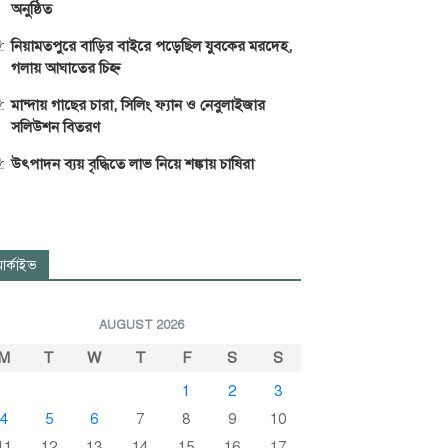
অনুষ্ঠিত
নিয়ামতপুরে বাড়ির বাইরে পড়েছিল যুবকের মরদেহ,
গলায় আঘাতের চিহ্ন
মান্দায় গাছের চারা, সিলিং ফ্যান ও নেবুলাইজার
সলিউশন বিতরণ
উৎপাদন ব্যয় বৃদ্ধিতে লাভ নিয়ে শঙ্কায় চাষিরা
র্কাইভ
AUGUST 2026
M
T
W
T
F
S
S
1
2
3
4
5
6
7
8
9
10
11
12
13
14
15
16
17