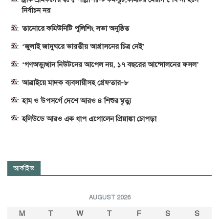
নির্বাচন নয়
তানোরে কমিউনিটি পুলিশিং সভা অনুষ্ঠিত
‘জুলাই জাদুঘরে ভারতীয় আগ্রাসনের চিত্র নেই’
‘গণঅভ্যুত্থান নিউটনের আপেল নয়, ১৭ বছরের আন্দোলনের ফসল’
আত্রাইয়ে মাদক ব্যবসায়ীসহ গ্রেফতার-৮
হাম ও উপসর্গে দেশে আরও ৪ শিশুর মৃত্যু
হলিউডে আরও এক ধাপ এগোলেন প্রিয়াঙ্কা চোপড়া
আর্কাইভ
AUGUST 2026
M
T
W
T
F
S
S