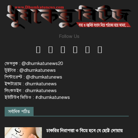
Follow Us
ফেসবুক : @dhumkatunews20
টুইটার : @dhumkatunews
পিন্টারেস্ট : @dhumkatunews
ইন্সটাগ্রাম : dhumkatunews
লিংকডইন : dhumkatunews
ইউটিউব ভিডিও : #dhumkatunews
সর্বাধিক পঠিত
চাকরির নিরাপত্তা ও বিয়ে হবে যে ছোট্ট দোয়ায়