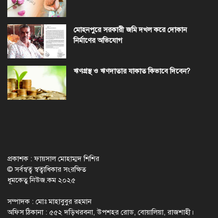
মোহনপুরে সরকারী জমি দখল করে দোকান
নির্মাণের অভিযোগ
ঋণগ্রস্থ ও ঋণদাতার যাকাত কিভাবে দিবেন?
প্রকাশক : ফায়সাল মোহাম্মদ শিশির
© সর্বস্বত্ব স্বত্বাধিকার সংরক্ষিত
ধূমকেতু নিউজ.কম ২০২৫
সম্পাদক : মোঃ মাহাবুবুর রহমান
অফিস ঠিকানা : ৫৫২ দড়িখরবনা, উপশহর রোড, বোয়ালিয়া, রাজশাহী।