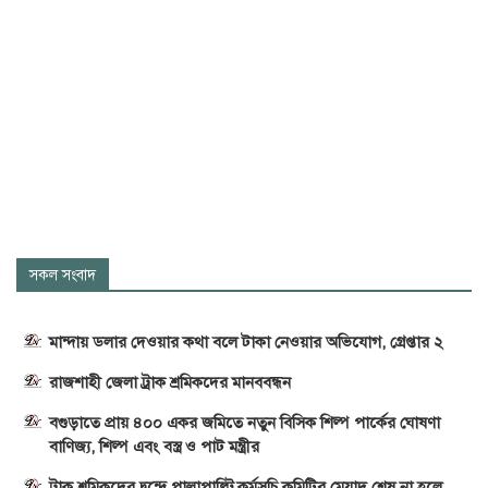
সকল সংবাদ
মান্দায় ডলার দেওয়ার কথা বলে টাকা নেওয়ার অভিযোগ, গ্রেপ্তার ২
রাজশাহী জেলা ট্রাক শ্রমিকদের মানববন্ধন
বগুড়াতে প্রায় ৪০০ একর জমিতে নতুন বিসিক শিল্প পার্কের ঘোষণা
বাণিজ্য, শিল্প এবং বস্ত্র ও পাট মন্ত্রীর
ট্রাক শ্রমিকদের দ্বন্দ্বে পাল্লাপাল্টি কর্মসূচি,কমিটির মেয়াদ শেষ না হলে