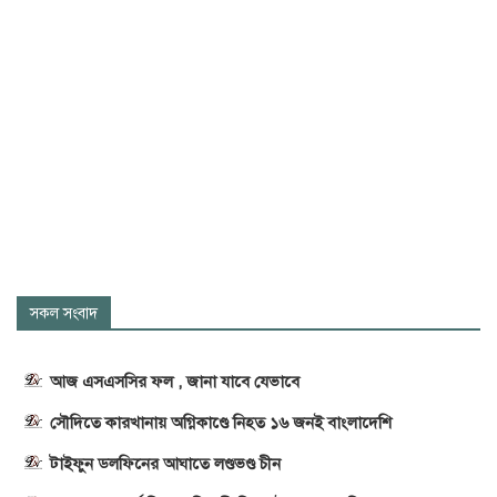
সকল সংবাদ
আজ এসএসসির ফল , জানা যাবে যেভাবে
সৌদিতে কারখানায় অগ্নিকাণ্ডে নিহত ১৬ জনই বাংলাদেশি
টাইফুন ডলফিনের আঘাতে লণ্ডভণ্ড চীন