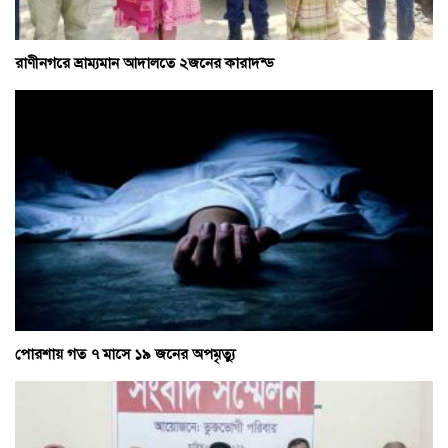
রাণীনগরে ভ্রাম্যমান আদালতে ২জনের কারাদন্ড
পোরশায় গত ৭ মাসে ১৯ জনের অপমৃত্যু