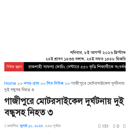
শনিবার, ৮ই আগস্ট ২০২৬ খ্রিস্টাব্দ
২৪ই শ্রাবণ ১৪৩৩ বঙ্গাব্দ, ২৪ই সফর ১৪৪৮ হিজরি
নিউজ স্ক্রল
রাজশাহী সাফল্য কোচিং সেন্টারে ৫৫০ কৃতি শিক্ষার্থীকে সংবর্ধনা
Home
>>
নগর-গ্রাম >>
লিড নিউজ >>
গাজীপুরে মোটরসাইকেল দুর্ঘটনায়
দুই বন্ধুসহ নিহত ৩
গাজীপুরে মোটরসাইকেল দুর্ঘটনায় দুই
বন্ধুসহ নিহত ৩
151
0
প্রকাশিত:
জুলাই ১০, ২০২৩
;
৯:৪২ পূর্বাহ্ণ