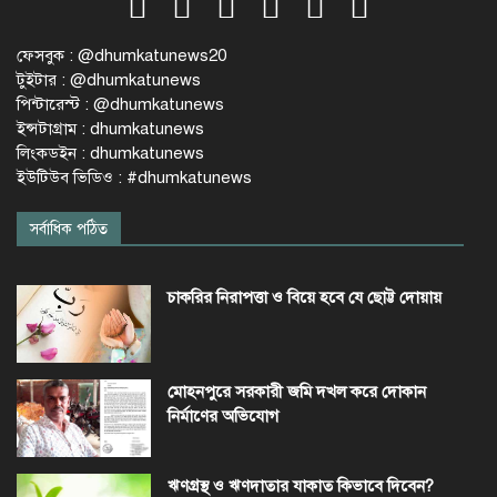
ফেসবুক : @dhumkatunews20
টুইটার : @dhumkatunews
পিন্টারেস্ট : @dhumkatunews
ইন্সটাগ্রাম : dhumkatunews
লিংকডইন : dhumkatunews
ইউটিউব ভিডিও : #dhumkatunews
সর্বাধিক পঠিত
চাকরির নিরাপত্তা ও বিয়ে হবে যে ছোট্ট দোয়ায়
মোহনপুরে সরকারী জমি দখল করে দোকান
নির্মাণের অভিযোগ
ঋণগ্রস্থ ও ঋণদাতার যাকাত কিভাবে দিবেন?