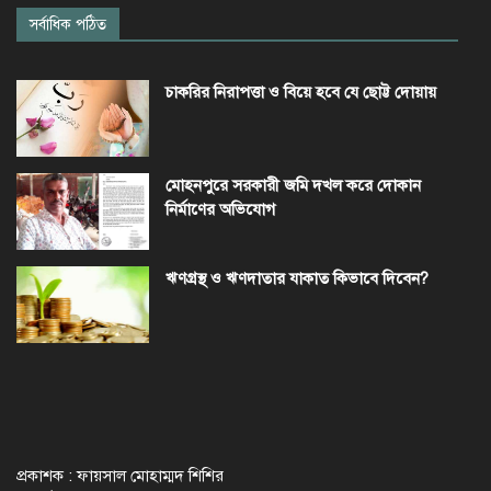
সর্বাধিক পঠিত
চাকরির নিরাপত্তা ও বিয়ে হবে যে ছোট্ট দোয়ায়
মোহনপুরে সরকারী জমি দখল করে দোকান
নির্মাণের অভিযোগ
ঋণগ্রস্থ ও ঋণদাতার যাকাত কিভাবে দিবেন?
প্রকাশক : ফায়সাল মোহাম্মদ শিশির