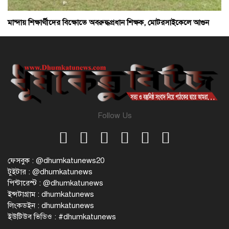
মান্দায় শিক্ষার্থীদের বিক্ষোভে অবরুদ্ধপ্রধান শিক্ষক, মোটরসাইকেলে আগুন
Follow Us
ফেসবুক : @dhumkatunews20
টুইটার : @dhumkatunews
পিন্টারেস্ট : @dhumkatunews
ইন্সটাগ্রাম : dhumkatunews
লিংকডইন : dhumkatunews
ইউটিউব ভিডিও : #dhumkatunews