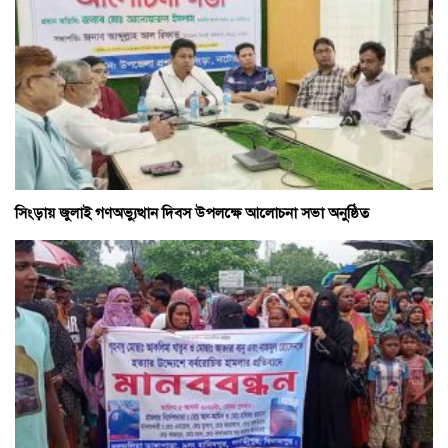
সিংড়ায় জুলাই গণঅভ্যুত্থান দিবস উপলক্ষে আলোচনা সভা অনুষ্ঠিত