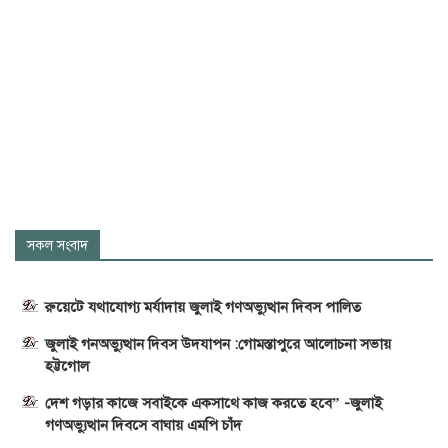
সকল সংবাদ
রুয়েটে যথাযোগ্য মর্যাদায় জুলাই গণঅভ্যুত্থান দিবস পালিত
জুলাই গনঅভ্যুত্থান দিবস উদযাপন :গোমস্তাপুরে আলোচনা সভায়
হট্টগোল
দেশ গড়ার কাজে সবাইকে একসাথে কাজ করতে হবে” -জুলাই
গণঅভ্যুত্থান দিবসে বাঘায় এমপি চাঁদ