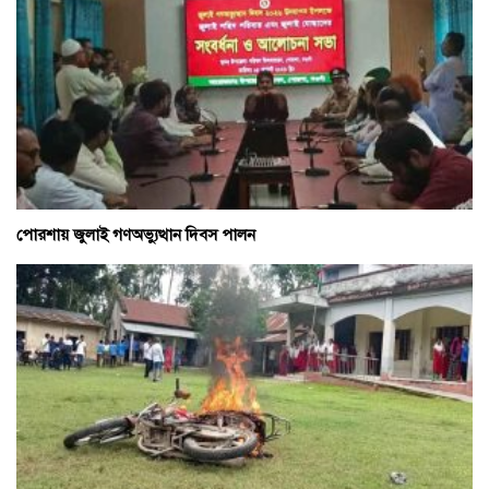
পোরশায় জুলাই গণঅভ্যুত্থান দিবস পালন