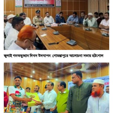
জুলাই গনঅভ্যুত্থান দিবস উদযাপন :গোমস্তাপুরে আলোচনা সভায় হট্টগোল