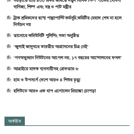
বগুড়াতে প্রায় ৪০০ একর জমিতে নতুন বিসিক শিল্প পার্কের ঘোষণা
বাণিজ্য, শিল্প এবং বস্ত্র ও পাট মন্ত্রীর
ট্রাক শ্রমিকদের দ্বন্দ্বে পাল্লাপাল্টি কর্মসূচি,কমিটির মেয়াদ শেষ না হলে
নির্বাচন নয়
তানোরে কমিউনিটি পুলিশিং সভা অনুষ্ঠিত
‘জুলাই জাদুঘরে ভারতীয় আগ্রাসনের চিত্র নেই’
‘গণঅভ্যুত্থান নিউটনের আপেল নয়, ১৭ বছরের আন্দোলনের ফসল’
আত্রাইয়ে মাদক ব্যবসায়ীসহ গ্রেফতার-৮
হাম ও উপসর্গে দেশে আরও ৪ শিশুর মৃত্যু
হলিউডে আরও এক ধাপ এগোলেন প্রিয়াঙ্কা চোপড়া
আর্কাইভ