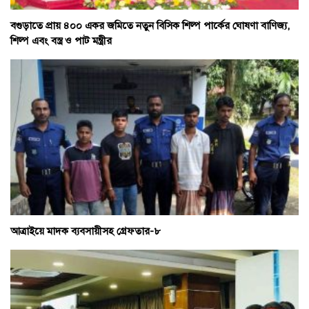
বগুড়াতে প্রায় ৪০০ একর জমিতে নতুন বিসিক শিল্প পার্কের ঘোষণা বাণিজ্য,
শিল্প এবং বস্ত্র ও পাট মন্ত্রীর
আত্রাইয়ে মাদক ব্যবসায়ীসহ গ্রেফতার-৮