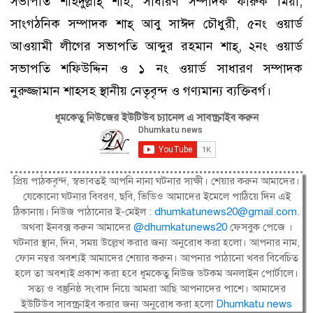
সভাপতি শহিদুল্লাহ্ শাহ, সাধারণ সম্পাদক ফারুক মিয়া,
সাংগঠনিক সম্পাদক শাহ্ আবু সাঈদ চৌধুরী, ৫নং ওয়ার্ড
আওয়ামী লীগের সভাপতি আব্দুর রহমান শাহ্, ২নং ওয়ার্ড
সভাপতি শফিউদ্দিন ও ১ নং ওয়ার্ড সাধারণ সম্পাদক
নুরুজ্জামান শাহ্সহ স্থানীয় নেতৃবৃন্দ ও গণ্যমান্য ব্যক্তিবর্গ।
ধূমকেতু নিউজের ইউটিউব চ্যানেল এ সাবস্ক্রাইব করুন
প্রিয় পাঠকবৃন্দ, স্বভাবতই আপনি নানা ঘটনার সাক্ষী। শেয়ার করুন আমাদের।
যেকোনো ঘটনার বিবরণ, ছবি, ভিডিও আমাদের ইমেলে পাঠিয়ে দিন এই
ঠিকানায়। নিউজ পাঠানোর ই-মেইল :
dhumkatunews20@gmail.com
.
অথবা ইনবক্স করুন আমাদের
@dhumkatunews20
ফেসবুক পেজে ।
ঘটনার স্থান, দিন, সময় উল্লেখ করার জন্য অনুরোধ করা হলো। আপনার নাম,
ফোন নম্বর অবশ্যই আমাদের শেয়ার করুন। আপনার পাঠানো খবর বিবেচিত
হলে তা অবশ্যই প্রকাশ করা হবে ধূমকেতু নিউজ ডটকম অনলাইন পোর্টালে।
সত্য ও বস্তুনিষ্ঠ সংবাদ নিয়ে আমরা আছি আপনাদের পাশে। আমাদের
ইউটিউব সাবস্ক্রাইব করার জন্য অনুরোধ করা হলো
Dhumkatu news