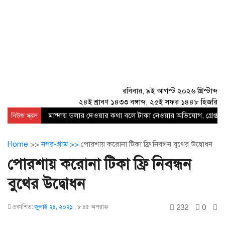
রবিবার, ৯ই আগস্ট ২০২৬ খ্রিস্টাব্দ
২৪ই শ্রাবণ ১৪৩৩ বঙ্গাব্দ, ২৫ই সফর ১৪৪৮ হিজরি
নিউজ স্ক্রল
মান্দায় ডলার দেওয়ার কথা বলে টাকা নেওয়ার অভিযোগ, গ্রেপ্তার
Home
>>
নগর-গ্রাম >>
পোরশায় করোনা টিকা ফ্রি নিবন্ধন বুথের উদ্বোধন
পোরশায় করোনা টিকা ফ্রি নিবন্ধন
বুথের উদ্বোধন
232
0
প্রকাশিত:
জুলাই ২৪, ২০২১
;
৮:৪৫ অপরাহ্ণ