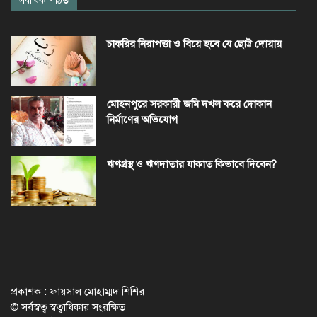
সর্বাধিক পঠিত
চাকরির নিরাপত্তা ও বিয়ে হবে যে ছোট্ট দোয়ায়
মোহনপুরে সরকারী জমি দখল করে দোকান
নির্মাণের অভিযোগ
ঋণগ্রস্থ ও ঋণদাতার যাকাত কিভাবে দিবেন?
প্রকাশক : ফায়সাল মোহাম্মদ শিশির
© সর্বস্বত্ব স্বত্বাধিকার সংরক্ষিত