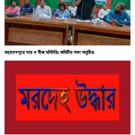
মহাদেবপুরে সার ও বীজ মনিটরিং কমিটির সভা অনুষ্ঠিত