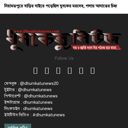
নিয়ামতপুরে বাড়ির বাইরে পড়েছিল যুবকের মরদেহ, গলায় আঘাতের চিহ্ন
Follow Us
ফেসবুক : @dhumkatunews20
টুইটার : @dhumkatunews
পিন্টারেস্ট : @dhumkatunews
ইন্সটাগ্রাম : dhumkatunews
লিংকডইন : dhumkatunews
ইউটিউব ভিডিও : #dhumkatunews