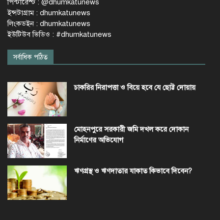
পিন্টারেস্ট : @dhumkatunews
ইন্সটাগ্রাম : dhumkatunews
লিংকডইন : dhumkatunews
ইউটিউব ভিডিও : #dhumkatunews
সর্বাধিক পঠিত
চাকরির নিরাপত্তা ও বিয়ে হবে যে ছোট্ট দোয়ায়
মোহনপুরে সরকারী জমি দখল করে দোকান
নির্মাণের অভিযোগ
ঋণগ্রস্থ ও ঋণদাতার যাকাত কিভাবে দিবেন?