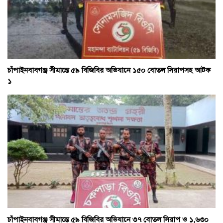
চাঁপাইনবাবগঞ্জ সীমান্তে ৫৯ বিজিবির অভিযানে ১৫০ বোতল সিরাপসহ আটক
১
চাঁপাইনবাবগঞ্জ সীমান্তে ৫৯ বিজিবির অভিযানে ৩৭ বোতল সিরাপ ও ১,৬৩০