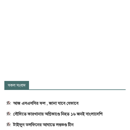
সকল সংবাদ
আজ এসএসসির ফল , জানা যাবে যেভাবে
সৌদিতে কারখানায় অগ্নিকাণ্ডে নিহত ১৬ জনই বাংলাদেশি
টাইফুন ডলফিনের আঘাতে লণ্ডভণ্ড চীন