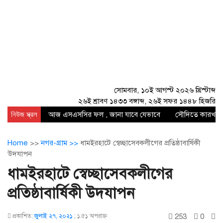
সোমবার, ১০ই আগস্ট ২০২৬ খ্রিস্টাব্দ
২৬ই শ্রাবণ ১৪৩৩ বঙ্গাব্দ, ২৬ই সফর ১৪৪৮ হিজরি
নিউজ স্ক্রল
আজ এসএসসির ফল , জানা যাবে যেভাবে
সৌদিতে কারখানায
Home
>>
নগর-গ্রাম >>
ধামইরহাটে স্বেচ্ছাসেবকলীগের প্রতিষ্ঠাবার্ষিকী
উদযাপন
ধামইরহাটে স্বেচ্ছাসেবকলীগের
প্রতিষ্ঠাবার্ষিকী উদযাপন
253
0
প্রকাশিত:
জুলাই ২৭, ২০২১
;
১:৫১ অপরাহ্ণ