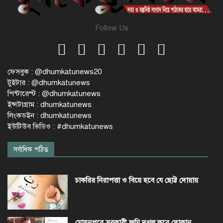
Follow Us
ফেসবুক : @dhumkatunews20
টুইটার : @dhumkatunews
পিন্টারেস্ট : @dhumkatunews
ইন্সটাগ্রাম : dhumkatunews
লিংকডইন : dhumkatunews
ইউটিউব ভিডিও : #dhumkatunews
সর্বাধিক পঠিত
চাকরির নিরাপত্তা ও বিয়ে হবে যে ছোট্ট দোয়ায়
মোহনপুরে সরকারী জমি দখল করে দোকান