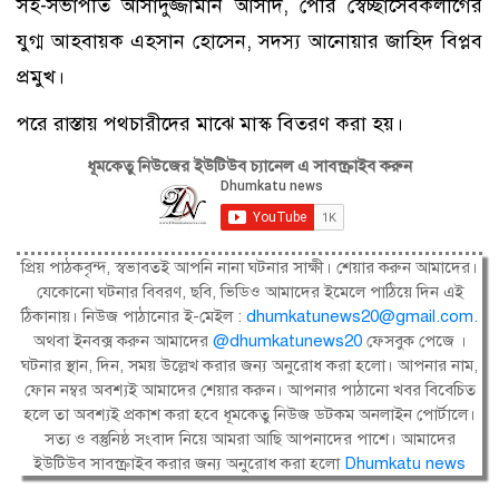
সহ-সভাপতি আসাদুজ্জামান আসাদ, পৌর স্বেচ্ছাসেবকলীগের
যুগ্ম আহবায়ক এহসান হোসেন, সদস্য আনোয়ার জাহিদ বিপ্লব
প্রমুখ।
পরে রাস্তায় পথচারীদের মাঝে মাস্ক বিতরণ করা হয়।
ধূমকেতু নিউজের ইউটিউব চ্যানেল এ সাবস্ক্রাইব করুন
প্রিয় পাঠকবৃন্দ, স্বভাবতই আপনি নানা ঘটনার সাক্ষী। শেয়ার করুন আমাদের।
যেকোনো ঘটনার বিবরণ, ছবি, ভিডিও আমাদের ইমেলে পাঠিয়ে দিন এই
ঠিকানায়। নিউজ পাঠানোর ই-মেইল :
dhumkatunews20@gmail.com
.
অথবা ইনবক্স করুন আমাদের
@dhumkatunews20
ফেসবুক পেজে ।
ঘটনার স্থান, দিন, সময় উল্লেখ করার জন্য অনুরোধ করা হলো। আপনার নাম,
ফোন নম্বর অবশ্যই আমাদের শেয়ার করুন। আপনার পাঠানো খবর বিবেচিত
হলে তা অবশ্যই প্রকাশ করা হবে ধূমকেতু নিউজ ডটকম অনলাইন পোর্টালে।
সত্য ও বস্তুনিষ্ঠ সংবাদ নিয়ে আমরা আছি আপনাদের পাশে। আমাদের
ইউটিউব সাবস্ক্রাইব করার জন্য অনুরোধ করা হলো
Dhumkatu news