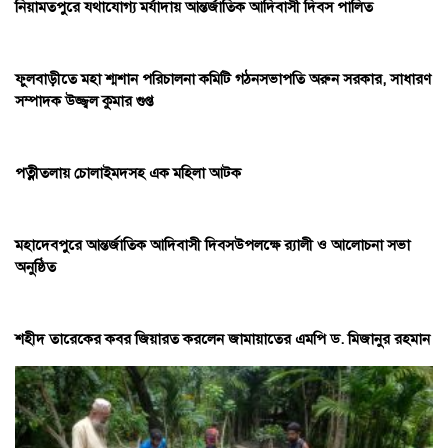
নিয়ামতপুরে যথাযোগ্য মর্যাদায় আন্তর্জাতিক আদিবাসী দিবস পালিত
ফুলবাড়ীতে মহা শ্মশান পরিচালনা কমিটি গঠনসভাপতি অরুন সরকার, সাধারণ
সম্পাদক উজ্জ্বল কুমার গুপ্ত
পত্নীতলায় চোলাইমদসহ এক মহিলা আটক
মহাদেবপুরে আন্তর্জাতিক আদিবাসী দিবসউপলক্ষে র‌্যালী ও আলোচনা সভা
অনুষ্ঠিত
শহীদ তারেকের কবর জিয়ারত করলেন জামায়াতের এমপি ড. মিজানুর রহমান