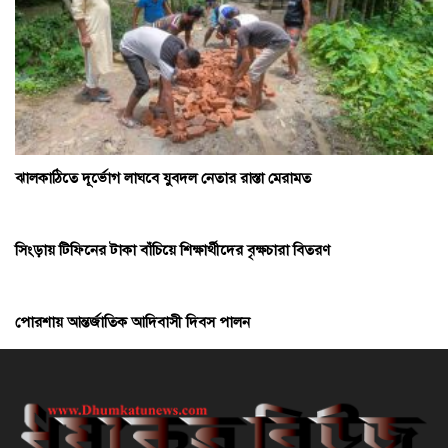
ঝালকাঠিতে দূর্ভোগ লাঘবে যুবদল নেতার রাস্তা মেরামত
সিংড়ায় টিফিনের টাকা বাঁচিয়ে শিক্ষার্থীদের বৃক্ষচারা বিতরণ
পোরশায় আন্তর্জাতিক আদিবাসী দিবস পালন