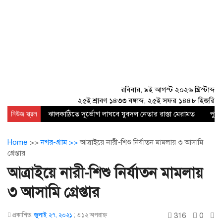
রবিবার, ৯ই আগস্ট ২০২৬ খ্রিস্টাব্দ
২৫ই শ্রাবণ ১৪৩৩ বঙ্গাব্দ, ২৫ই সফর ১৪৪৮ হিজরি
নিউজ স্ক্রল
ঝালকাঠিতে দূর্ভোগ লাঘবে যুবদল নেতার রাস্তা মেরামত
পুঠি
Home
>>
নগর-গ্রাম >>
আত্রাইয়ে নারী-শিশু নির্যাতন মামলায় ৩ আসামি
গ্রেপ্তার
আত্রাইয়ে নারী-শিশু নির্যাতন মামলায়
৩ আসামি গ্রেপ্তার
316
0
প্রকাশিত:
জুলাই ২৭, ২০২১
;
৩:১২ অপরাহ্ণ