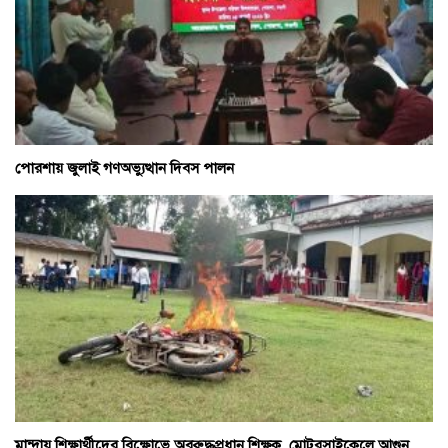
পোরশায় জুলাই গণঅভ্যুত্থান দিবস পালন
মান্দায় শিক্ষার্থীদের বিক্ষোভে অবরুদ্ধপ্রধান শিক্ষক, মোটরসাইকেলে আগুন