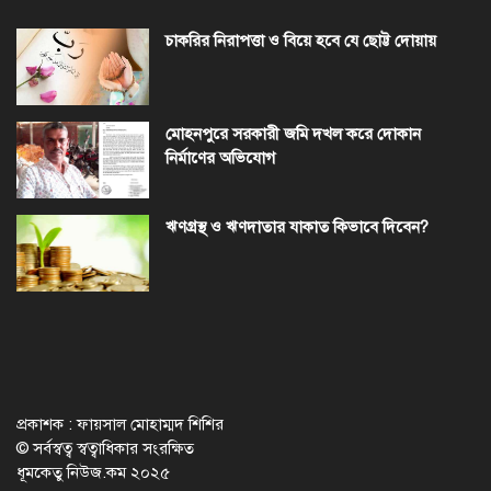
চাকরির নিরাপত্তা ও বিয়ে হবে যে ছোট্ট দোয়ায়
মোহনপুরে সরকারী জমি দখল করে দোকান
নির্মাণের অভিযোগ
ঋণগ্রস্থ ও ঋণদাতার যাকাত কিভাবে দিবেন?
প্রকাশক : ফায়সাল মোহাম্মদ শিশির
© সর্বস্বত্ব স্বত্বাধিকার সংরক্ষিত
ধূমকেতু নিউজ.কম ২০২৫