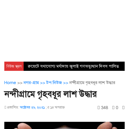
নিউজ স্ক্রল
রুয়েটে যথাযোগ্য মর্যাদায় জুলাই গণঅভ্যুত্থান দিবস পালিত
Home
>>
নগর-গ্রাম >>
টপ নিউজ >>
নন্দীগ্রামে গৃহবধূর লাশ উদ্ধার
নন্দীগ্রামে গৃহবধূর লাশ উদ্ধার
348
0
প্রকাশিত:
অক্টোবর ২৬, ২০২১
;
৫:১৪ অপরাহ্ণ