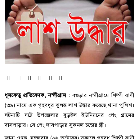
ধূমকেতু প্রতিবেদক, নন্দীগ্রাম :
বগুড়ার নন্দীগ্রামে শিল্পী রাণী
(৩৯) নামে এক গৃহবধূর ঝুলন্ত লাশ উদ্ধার করেছে থানা পুলিশ।
ঘটনাটি ঘটে উপজেলার বুড়ইল ইউনিয়নের পেং গ্রামের
দাসপাড়ায়। সে পেং দাসপাড়ার সুকমল চন্দ্রের স্ত্রী।
জানা গেছে, মঙ্গলবার (২৬ অক্টোবর) সকালে গৃহবধূ শিল্পী রাণী