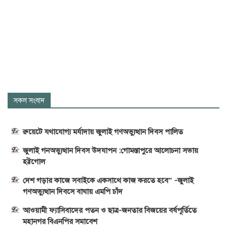
সকল সংবাদ
রুয়েটে যথাযোগ্য মর্যাদায় জুলাই গণঅভ্যুত্থান দিবস পালিত
জুলাই গনঅভ্যুত্থান দিবস উদযাপন :গোমস্তাপুরে আলোচনা সভায়
হট্টগোল
দেশ গড়ার কাজে সবাইকে একসাথে কাজ করতে হবে” -জুলাই
গণঅভ্যুত্থান দিবসে বাঘায় এমপি চাঁদ
আওয়ামী ফ্যাসিবাদের পতন ও ছাত্র-জনতার বিজয়ের বর্ষপূর্তিতে
মহানগর বিএনপির সমাবেশ