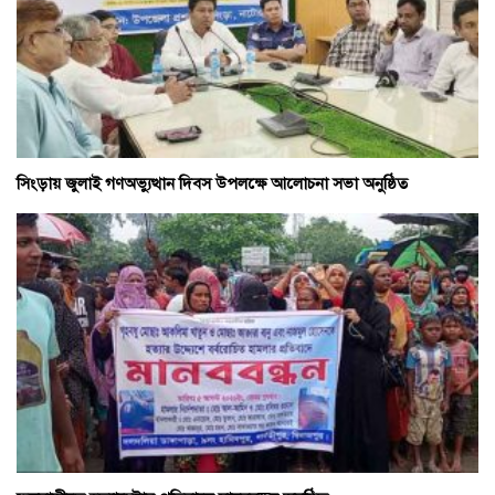
সিংড়ায় জুলাই গণঅভ্যুত্থান দিবস উপলক্ষে আলোচনা সভা অনুষ্ঠিত