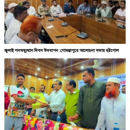
জুলাই গনঅভ্যুত্থান দিবস উদযাপন :গোমস্তাপুরে আলোচনা সভায় হট্টগোল