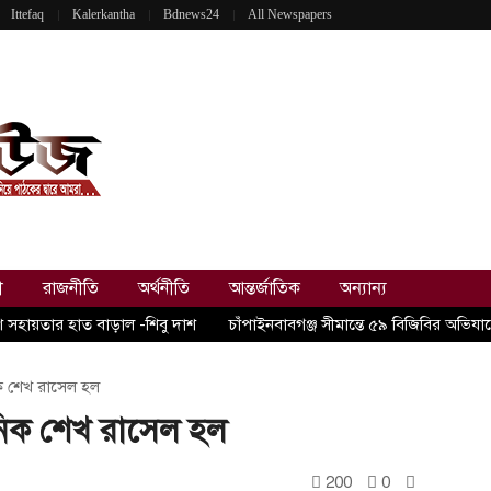
Ittefaq
Kalerkantha
Bdnews24
All Newspapers
ী
রাজনীতি
অর্থনীতি
আন্তর্জাতিক
অন্যান্য
ে সহায়তার হাত বাড়াল -শিবু দাশ
চাঁপাইনবাবগঞ্জ সীমান্তে ৫৯ বিজিবির অভি
নিক শেখ রাসেল হল
ধুনিক শেখ রাসেল হল
200
0