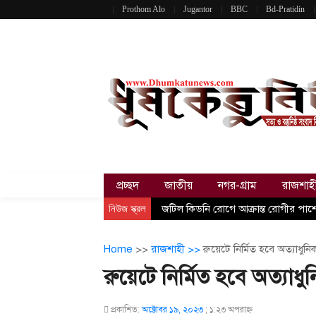
Prothom Alo
Jugantor
BBC
Bd-Pratidin
প্রচ্ছদ
জাতীয়
নগর-গ্রাম
রাজশাহ
নিউজ স্ক্রল
জটিল কিডনি রোগে আক্রান্ত রোগীর পাশ
Home
>>
রাজশাহী >>
রুয়েটে নির্মিত হবে অত্যাধু
রুয়েটে নির্মিত হবে অত্যা
প্রকাশিত:
অক্টোবর ১৯, ২০২৩
;
১:২৩ অপরাহ্ণ