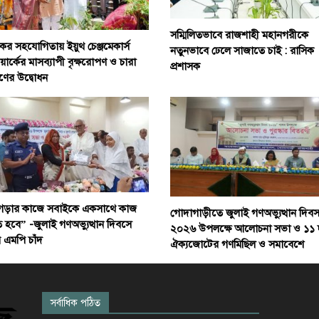
সম্মিলিতভাবে রাজশাহী মহানগরীকে
ের সহযোগিতায় ইয়ুথ চেঞ্জমেকার্স
নতুনভাবে ঢেলে সাজাতে চাই : রাসিক
ার্কের মাসব্যাপী বৃক্ষরোপণ ও চারা
প্রশাসক
ণের উদ্বোধন
গড়ার কাজে সবাইকে একসাথে কাজ
গোদাগাড়ীতে জুলাই গণঅভ্যুত্থান দিব
হবে” -জুলাই গণঅভ্যুত্থান দিবসে
২০২৬ উপলক্ষে আলোচনা সভা ও ১১ 
় এমপি চাঁদ
ঐক্যজোটের গণমিছিল ও সমাবেশে
সর্বাধিক পঠিত