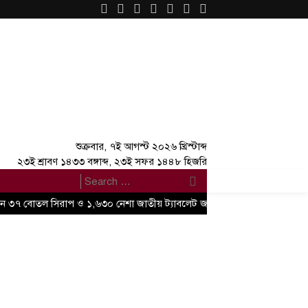
×
শুক্রবার, ৭ই আগস্ট ২০২৬ খ্রিস্টাব্দ
২৩ই শ্রাবণ ১৪৩৩ বঙ্গাব্দ, ২৩ই সফর ১৪৪৮ হিজরি
যানে ৩৭ বোতল সিরাপ ও ১,৬৩০ নেশা জাতীয় ট্যাবলেট জব্দ
থাইল্যান্ডে দাদা-