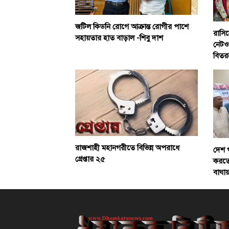
জটিল কিডনি রোগে আক্রান্ত রোগীর পাশে
রাসিক
সহায়তার হাত বাড়াল -শিবু দাশ
নেটওয়
বিতর
রাজশাহী মহানগরীতে বিভিন্ন অপরাধে
দেশ 
গ্রেপ্তার ২৫
করতে 
বাঘায