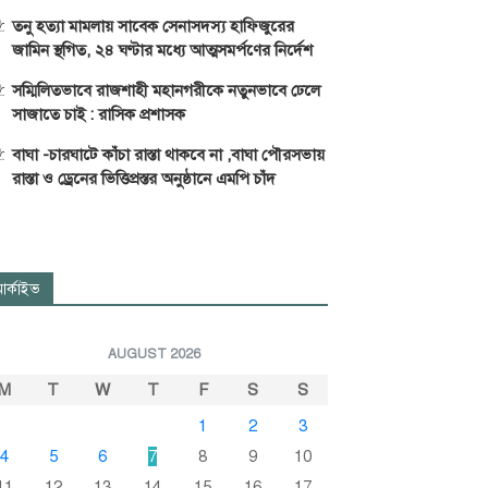
তনু হত্যা মামলায় সাবেক সেনাসদস্য হাফিজুরের
জামিন স্থগিত, ২৪ ঘণ্টার মধ্যে আত্মসমর্পণের নির্দেশ
সম্মিলিতভাবে রাজশাহী মহানগরীকে নতুনভাবে ঢেলে
সাজাতে চাই : রাসিক প্রশাসক
বাঘা -চারঘাটে কাঁচা রাস্তা থাকবে না ,বাঘা পৌরসভায়
রাস্তা ও ড্রেনের ভিত্তিপ্রস্তর অনুষ্ঠানে এমপি চাঁদ
র্কাইভ
AUGUST 2026
M
T
W
T
F
S
S
1
2
3
4
5
6
7
8
9
10
11
12
13
14
15
16
17