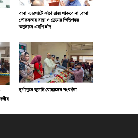
বাঘা -চারঘাটে কাঁচা রাস্তা থাকবে না ,বাঘা
পৌরসভায় রাস্তা ও ড্রেনের ভিত্তিপ্রস্তর
অনুষ্ঠানে এমপি চাঁদ
দুর্গাপুরে জুলাই যোদ্ধাদের সংবর্ধনা
স
দলীয়