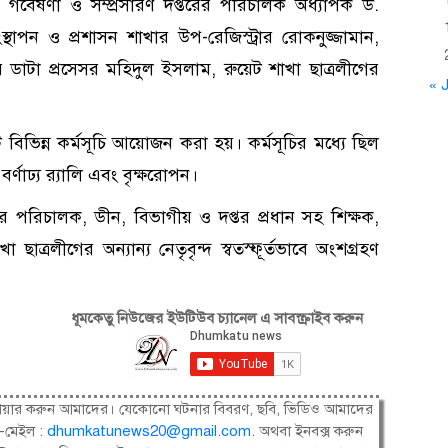
ে গবেষণা ও সম্প্রসারণ দপ্তরের পরিচালক অধ্যাপক ড.
্থাপন ও প্রশাসন শাখার উপ-রেজিস্ট্রার রোকনুজ্জামান,
ের ডাটা প্রসেসর মহিদুল ইসলাম, রুয়েট শাখা ছাত্রলীগের
« J
িভিন্ন কর্মসূচি আয়োজন করা হয়। কর্মসূচির মধ্যে ছিল
বর্ণাঢ্য র‌্যালি এবং বৃক্ষরোপন।
টের পরিচালক, ডীন, বিভাগীয় ও দপ্তর প্রধান সহ শিক্ষক,
াখা ছাত্রলীগের অন্যান্য নেতৃবৃন্দ স্বতস্ফূর্তভাবে অংশগ্রহণ
ধূমকেতু নিউজের ইউটিউব চ্যানেল এ সাবস্ক্রাইব করুন
ষী। শেয়ার করুন আমাদের। যেকোনো ঘটনার বিবরণ, ছবি, ভিডিও আমাদের
-মেইল :
dhumkatunews20@gmail.com
.
অথবা ইনবক্স করুন