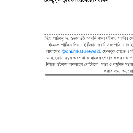
গুরুত্বপূর্ণ ভূমিকা রেখেছে।- বাসস
প্রিয় পাঠকবৃন্দ, স্বভাবতই আপনি নানা ঘটনার সাক্
ইমেলে পাঠিয়ে দিন এই ঠিকানায়। নিউজ পাঠানোর ই
আমাদের
@dhumkatunews20
ফেসবুক পেজে । ঘট
নাম, ফোন নম্বর অবশ্যই আমাদের শেয়ার করুন। আপন
নিউজ ডটকম অনলাইন পোর্টালে। সত্য ও বস্তুনিষ্ঠ 
করার জন্য অনুর