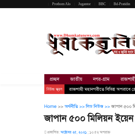
Prothom Alo
Jugantor
BBC
Bd-Pratidin
প্রচ্ছদ
জাতীয়
নগর-গ্রাম
রাজশাহ
নিউজ স্ক্রল
রাজশাহী মহানগরীতে বিভিন্ন অপরাধে গ্রে
Home
>>
অর্থনীতি >>
লিড নিউজ >>
জাপান ৫০০ মি
জাপান ৫০০ মিলিয়ন ইয়েন 
প্রকাশিত:
অক্টোবর ২৫, ২০২১
;
১০:৫২ অপরাহ্ণ