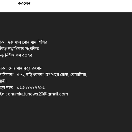
করলেন
াশক : ফায়সাল মোহাম্মদ শিশির
স্বত্ব স্বত্বাধিকার সংরক্ষিত
েতু নিউজ.কম ২০২৫
াদক : মোঃ মাহাবুবুর রহমান
 ঠিকানা : ৫৫২ দড়িখরবনা, উপশহর রোড, বোয়ালিয়া,
াহী।
ইল নম্বর : ০১৩০১৯১৭৭৬১
ইল :
dhumkatunews20@gmail.com