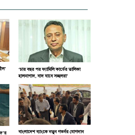
শীল’
‘চার বছর পর ফ্যামিলি কার্ডের তালিকা
হালনাগাদ, বাদ যাবে সচ্ছলরা’
বাংলাদেশ ব্যাংকে নতুন গভর্নর যোগদান
এফ’র