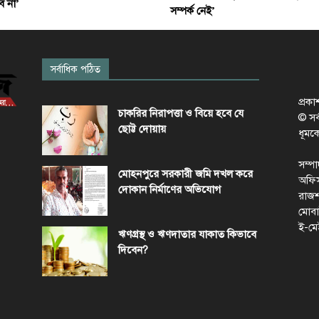
ে না’
সম্পর্ক নেই’
সর্বাধিক পঠিত
প্রক
চাকরির নিরাপত্তা ও বিয়ে হবে যে
© সর্ব
ছোট্ট দোয়ায়
ধূমক
সম্প
মোহনপুরে সরকারী জমি দখল করে
অফিস
দোকান নির্মাণের অভিযোগ
রাজশ
মোবা
ই-মে
ঋণগ্রস্থ ও ঋণদাতার যাকাত কিভাবে
দিবেন?