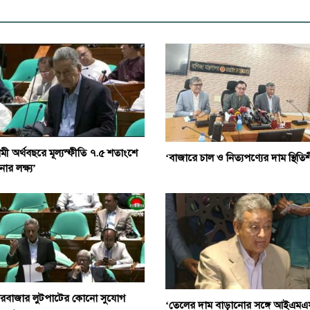
ী অর্থবছরে মূল্যস্ফীতি ৭.৫ শতাংশে
‘বাজারে চাল ও নিত্যপণ্যের দাম স্থিতি
োর লক্ষ্য’
ারবাজার লুটপাটের কোনো সুযোগ
‘তেলের দাম বাড়ানোর সঙ্গে আইএম