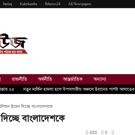
Ittefaq
Kalerkantha
Bdnews24
All Newspapers
ী
রাজনীতি
অর্থনীতি
আন্তর্জাতিক
অন্যান্য
প্তার ২৫
নতুন মার্কিন হামলা হলে উপসাগরীয় অঞ্চলে ইরানের পাল্টা আঘাতের হু
লিয়ন ইয়েন দিচ্ছে বাংলাদেশকে
দিচ্ছে বাংলাদেশকে
433
0