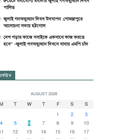
রুয়েটে যথাযোগ্য মর্যাদায় জুলাই গণঅভ্যুত্থান দিবস
পালিত
জুলাই গনঅভ্যুত্থান দিবস উদযাপন :গোমস্তাপুরে
আলোচনা সভায় হট্টগোল
দেশ গড়ার কাজে সবাইকে একসাথে কাজ করতে
হবে” -জুলাই গণঅভ্যুত্থান দিবসে বাঘায় এমপি চাঁদ
র্কাইভ
AUGUST 2026
M
T
W
T
F
S
S
1
2
3
4
5
6
7
8
9
10
11
12
13
14
15
16
17