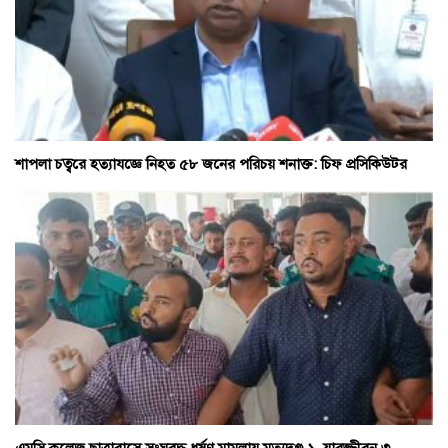
শাপলা চত্বরে হত্যাযজ্ঞে নিহত ৫৮ জনের পরিচয় শনাক্ত: চিফ প্রসিকিউটর
এমসি কলেজ ছাত্রাবাসে সংঘবদ্ধ ধর্ষণ মামলায় মৃত্যুদণ্ড ১, যাবজ্জীবন ৩