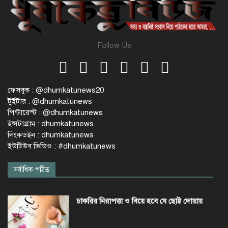
Follow Us
ফেসবুক : @dhumkatunews20
টুইটার : @dhumkatunews
পিন্টারেস্ট : @dhumkatunews
ইন্সটাগ্রাম : dhumkatunews
লিংকডইন : dhumkatunews
ইউটিউব ভিডিও : #dhumkatunews
সর্বাধিক পঠিত
চাকরির নিরাপত্তা ও বিয়ে হবে যে ছোট্ট দোয়ায়