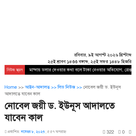
রবিবার, ৯ই আগস্ট ২০২৬ খ্রিস্টাব্দ
২৫ই শ্রাবণ ১৪৩৩ বঙ্গাব্দ, ২৫ই সফর ১৪৪৮ হিজরি
নিউজ স্ক্রল
মান্দায় ডলার দেওয়ার কথা বলে টাকা নেওয়ার অভিযোগ, গ্রেপ্তার
Home
>>
আইন-আদালত >>
লিড নিউজ >>
নোবেল জয়ী ড. ইউনূস
আদালতে যাবেন কাল
নোবেল জয়ী ড. ইউনূস আদালতে
যাবেন কাল
322
0
প্রকাশিত:
নভেম্বর ৮, ২০২৩
;
৫:৫৭ অপরাহ্ণ