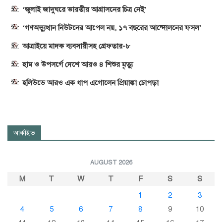
‘জুলাই জাদুঘরে ভারতীয় আগ্রাসনের চিত্র নেই’
‘গণঅভ্যুত্থান নিউটনের আপেল নয়, ১৭ বছরের আন্দোলনের ফসল’
আত্রাইয়ে মাদক ব্যবসায়ীসহ গ্রেফতার-৮
হাম ও উপসর্গে দেশে আরও ৪ শিশুর মৃত্যু
হলিউডে আরও এক ধাপ এগোলেন প্রিয়াঙ্কা চোপড়া
আর্কাইভ
AUGUST 2026
M
T
W
T
F
S
S
1
2
3
4
5
6
7
8
9
10