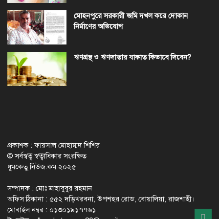
মোহনপুরে সরকারী জমি দখল করে দোকান
নির্মাণের অভিযোগ
ঋণগ্রস্থ ও ঋণদাতার যাকাত কিভাবে দিবেন?
প্রকাশক : ফায়সাল মোহাম্মদ শিশির
© সর্বস্বত্ব স্বত্বাধিকার সংরক্ষিত
ধূমকেতু নিউজ.কম ২০২৫
সম্পাদক : মোঃ মাহাবুবুর রহমান
অফিস ঠিকানা : ৫৫২ দড়িখরবনা, উপশহর রোড, বোয়ালিয়া, রাজশাহী।
মোবাইল নম্বর : ০১৩০১৯১৭৭৬১