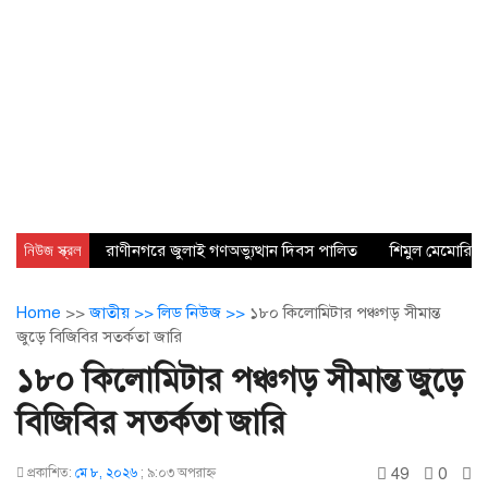
নিউজ স্ক্রল
রাণীনগরে জুলাই গণঅভ্যুত্থান দিবস পালিত
শিমুল মেমোরিয়া
Home
>>
জাতীয় >>
লিড নিউজ >>
১৮০ কিলোমিটার পঞ্চগড় সীমান্ত
জুড়ে বিজিবির সতর্কতা জারি
১৮০ কিলোমিটার পঞ্চগড় সীমান্ত জুড়ে
বিজিবির সতর্কতা জারি
49
0
প্রকাশিত:
মে ৮, ২০২৬
;
৯:০৩ অপরাহ্ণ