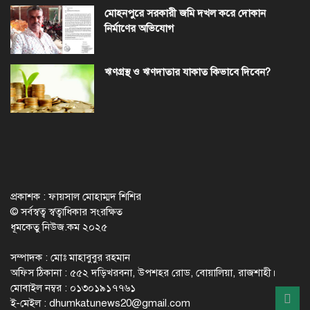
মোহনপুরে সরকারী জমি দখল করে দোকান
নির্মাণের অভিযোগ
ঋণগ্রস্থ ও ঋণদাতার যাকাত কিভাবে দিবেন?
প্রকাশক : ফায়সাল মোহাম্মদ শিশির
© সর্বস্বত্ব স্বত্বাধিকার সংরক্ষিত
ধূমকেতু নিউজ.কম ২০২৫
সম্পাদক : মোঃ মাহাবুবুর রহমান
অফিস ঠিকানা : ৫৫২ দড়িখরবনা, উপশহর রোড, বোয়ালিয়া, রাজশাহী।
মোবাইল নম্বর : ০১৩০১৯১৭৭৬১
ই-মেইল :
dhumkatunews20@gmail.com