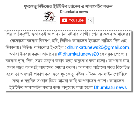
ধূমকেতু নিউজের ইউটিউব চ্যানেল এ সাবস্ক্রাইব করুন
প্রিয় পাঠকবৃন্দ, স্বভাবতই আপনি নানা ঘটনার সাক্ষী। শেয়ার করুন আমাদের।
যেকোনো ঘটনার বিবরণ, ছবি, ভিডিও আমাদের ইমেলে পাঠিয়ে দিন এই
ঠিকানায়। নিউজ পাঠানোর ই-মেইল :
dhumkatunews20@gmail.com
.
অথবা ইনবক্স করুন আমাদের
@dhumkatunews20
ফেসবুক পেজে ।
ঘটনার স্থান, দিন, সময় উল্লেখ করার জন্য অনুরোধ করা হলো। আপনার নাম,
ফোন নম্বর অবশ্যই আমাদের শেয়ার করুন। আপনার পাঠানো খবর বিবেচিত
হলে তা অবশ্যই প্রকাশ করা হবে ধূমকেতু নিউজ ডটকম অনলাইন পোর্টালে।
সত্য ও বস্তুনিষ্ঠ সংবাদ নিয়ে আমরা আছি আপনাদের পাশে। আমাদের
ইউটিউব সাবস্ক্রাইব করার জন্য অনুরোধ করা হলো
Dhumkatu news