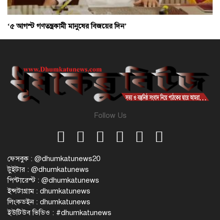
‘৫ আগস্ট গণতন্ত্রকামী মানুষের বিজয়ের দিন’
Follow Us
ফেসবুক : @dhumkatunews20
টুইটার : @dhumkatunews
পিন্টারেস্ট : @dhumkatunews
ইন্সটাগ্রাম : dhumkatunews
লিংকডইন : dhumkatunews
ইউটিউব ভিডিও : #dhumkatunews