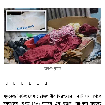
ছবি-সংগৃহীত
ধূমকেতু নিউজ ডেস্ক :
রাজধানীর মিরপুরের একটি বাসা থেকে
নূরজাহান বেগম (৭৫) নামের এক বৃদ্ধার পচা-গলা মরদেহ