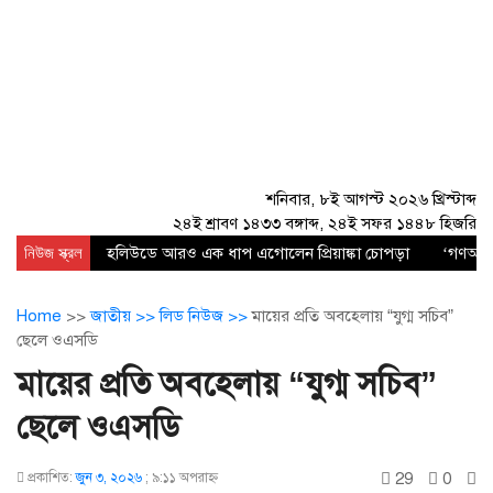
শনিবার, ৮ই আগস্ট ২০২৬ খ্রিস্টাব্দ
২৪ই শ্রাবণ ১৪৩৩ বঙ্গাব্দ, ২৪ই সফর ১৪৪৮ হিজরি
নিউজ স্ক্রল
হলিউডে আরও এক ধাপ এগোলেন প্রিয়াঙ্কা চোপড়া
‘গণঅভ্য
Home
>>
জাতীয় >>
লিড নিউজ >>
মায়ের প্রতি অবহেলায় “যুগ্ম সচিব”
ছেলে ওএসডি
মায়ের প্রতি অবহেলায় “যুগ্ম সচিব”
ছেলে ওএসডি
29
0
প্রকাশিত:
জুন ৩, ২০২৬
;
৯:১১ অপরাহ্ণ