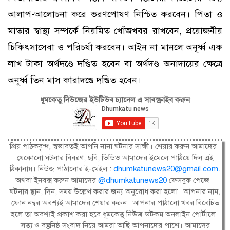
আলাপ-আলোচনা করে ভরণপোষণ নিশ্চিত করবেন। পিতা ও
মাতার স্বাস্থ্য সম্পর্কে নিয়মিত খোঁজখবর রাখবেন, প্রয়োজনীয়
চিকিৎসাসেবা ও পরিচর্যা করবেন। আইন না মানলে অনূর্ধ্ব এক
লাখ টাকা অর্থদণ্ডে দণ্ডিত হবেন বা অর্থদণ্ড অনাদায়ের ক্ষেত্রে
অনূর্ধ্ব তিন মাস কারাদণ্ডে দণ্ডিত হবেন।
ধূমকেতু নিউজের ইউটিউব চ্যানেল এ সাবস্ক্রাইব করুন
প্রিয় পাঠকবৃন্দ, স্বভাবতই আপনি নানা ঘটনার সাক্ষী। শেয়ার করুন আমাদের।
যেকোনো ঘটনার বিবরণ, ছবি, ভিডিও আমাদের ইমেলে পাঠিয়ে দিন এই
ঠিকানায়। নিউজ পাঠানোর ই-মেইল :
dhumkatunews20@gmail.com
.
অথবা ইনবক্স করুন আমাদের
@dhumkatunews20
ফেসবুক পেজে ।
ঘটনার স্থান, দিন, সময় উল্লেখ করার জন্য অনুরোধ করা হলো। আপনার নাম,
ফোন নম্বর অবশ্যই আমাদের শেয়ার করুন। আপনার পাঠানো খবর বিবেচিত
হলে তা অবশ্যই প্রকাশ করা হবে ধূমকেতু নিউজ ডটকম অনলাইন পোর্টালে।
সত্য ও বস্তুনিষ্ঠ সংবাদ নিয়ে আমরা আছি আপনাদের পাশে। আমাদের