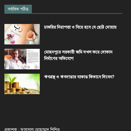
সর্বাধিক পঠিত
চাকরির নিরাপত্তা ও বিয়ে হবে যে ছোট্ট দোয়ায়
মোহনপুরে সরকারী জমি দখল করে দোকান
নির্মাণের অভিযোগ
ঋণগ্রস্থ ও ঋণদাতার যাকাত কিভাবে দিবেন?
প্রকাশক : ফায়সাল মোহাম্মদ শিশির