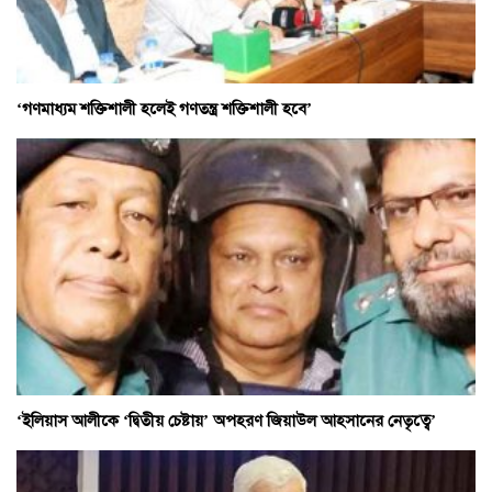
‘গণমাধ্যম শক্তিশালী হলেই গণতন্ত্র শক্তিশালী হবে’
‘ইলিয়াস আলীকে ‘দ্বিতীয় চেষ্টায়’ অপহরণ জিয়াউল আহসানের নেতৃত্বে’