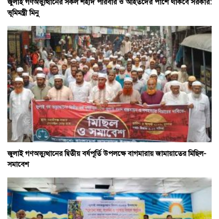
জুলাই গণঅভ্যুত্থানের সকল শহীদ পরিবার ও আহতদের পাশে থাকবে সরকার:
ভূমিমন্ত্রী মিনু
জুলাই গণঅভ্যুত্থানের দ্বিতীয় বর্ষপূর্তি উপলক্ষে বাগমারায় জামায়াতের মিছিল-
সমাবেশ