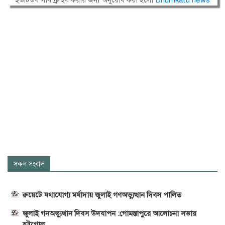
ইউটিউব সাবস্ক্রাইব করার জন্য অনুরোধ করা হলো
Dhumkatu news
সকল সংবাদ
রুয়েটে যথাযোগ্য মর্যাদায় জুলাই গণঅভ্যুত্থান দিবস পালিত
জুলাই গনঅভ্যুত্থান দিবস উদযাপন :গোমস্তাপুরে আলোচনা সভায়
হট্টগোল