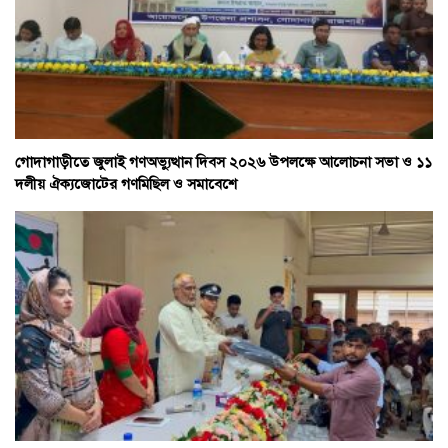
গোদাগাড়ীতে জুলাই গণঅভ্যুত্থান দিবস ২০২৬ উপলক্ষে আলোচনা সভা ও ১১
দলীয় ঐক্যজোটের গণমিছিল ও সমাবেশে