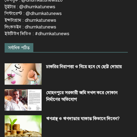
ফেসবুক : @dhumkatunews20
টুইটার : @dhumkatunews
পিন্টারেস্ট : @dhumkatunews
ইন্সটাগ্রাম : dhumkatunews
লিংকডইন : dhumkatunews
ইউটিউব ভিডিও : #dhumkatunews
সর্বাধিক পঠিত
চাকরির নিরাপত্তা ও বিয়ে হবে যে ছোট্ট দোয়ায়
মোহনপুরে সরকারী জমি দখল করে দোকান
নির্মাণের অভিযোগ
ঋণগ্রস্থ ও ঋণদাতার যাকাত কিভাবে দিবেন?