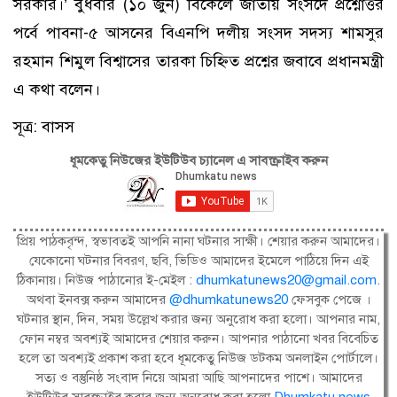
সরকার।’ বুধবার (১০ জুন) বিকেলে জাতীয় সংসদে প্রশ্নোত্তর
পর্বে পাবনা-৫ আসনের বিএনপি দলীয় সংসদ সদস্য শামসুর
রহমান শিমুল বিশ্বাসের তারকা চিহ্নিত প্রশ্নের জবাবে প্রধানমন্ত্রী
এ কথা বলেন।
সূত্র: বাসস
ধূমকেতু নিউজের ইউটিউব চ্যানেল এ সাবস্ক্রাইব করুন
প্রিয় পাঠকবৃন্দ, স্বভাবতই আপনি নানা ঘটনার সাক্ষী। শেয়ার করুন আমাদের।
যেকোনো ঘটনার বিবরণ, ছবি, ভিডিও আমাদের ইমেলে পাঠিয়ে দিন এই
ঠিকানায়। নিউজ পাঠানোর ই-মেইল :
dhumkatunews20@gmail.com
.
অথবা ইনবক্স করুন আমাদের
@dhumkatunews20
ফেসবুক পেজে ।
ঘটনার স্থান, দিন, সময় উল্লেখ করার জন্য অনুরোধ করা হলো। আপনার নাম,
ফোন নম্বর অবশ্যই আমাদের শেয়ার করুন। আপনার পাঠানো খবর বিবেচিত
হলে তা অবশ্যই প্রকাশ করা হবে ধূমকেতু নিউজ ডটকম অনলাইন পোর্টালে।
সত্য ও বস্তুনিষ্ঠ সংবাদ নিয়ে আমরা আছি আপনাদের পাশে। আমাদের