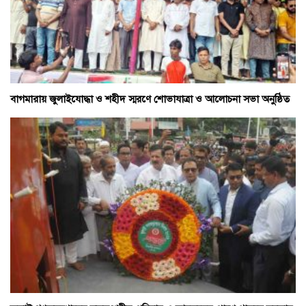
বাগমারায় জুলাইযোদ্ধা ও শহীদ স্মরণে শোভাযাত্রা ও আলোচনা সভা অনুষ্ঠিত