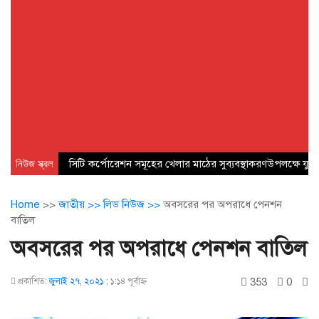
নিউজ স্ক্রল
সিটি কর্পোরেশন সমূহের খেলার মাঠের সুব্যবস্থাকরণউপলক্ষে যুব 
Home
>>
জাতীয় >>
লিড নিউজ >>
অবসরের পর অপরাধে পেনশন
বাতিল
অবসরের পর অপরাধে পেনশন বাতিল
353
0
প্রকাশিত:
জুলাই ২৭, ২০২১
;
১:১৪ পূর্বাহ্ণ