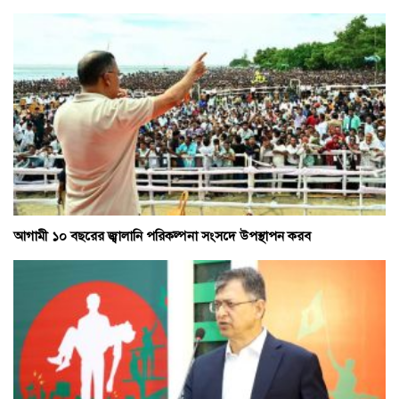
আগামী ১০ বছরের জ্বালানি পরিকল্পনা সংসদে উপস্থাপন করব