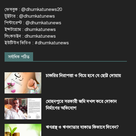
ফেসবুক : @dhumkatunews20
টুইটার : @dhumkatunews
পিন্টারেস্ট : @dhumkatunews
ইন্সটাগ্রাম : dhumkatunews
লিংকডইন : dhumkatunews
ইউটিউব ভিডিও : #dhumkatunews
সর্বাধিক পঠিত
চাকরির নিরাপত্তা ও বিয়ে হবে যে ছোট্ট দোয়ায়
মোহনপুরে সরকারী জমি দখল করে দোকান
নির্মাণের অভিযোগ
ঋণগ্রস্থ ও ঋণদাতার যাকাত কিভাবে দিবেন?