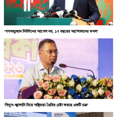
‘গণঅভ্যুত্থান নিউটনের আপেল নয়, ১৭ বছরের আন্দোলনের ফসল’
‘বিদ্যুৎ-জ্বালানি নিয়ে অস্থিরতা তৈরির চেষ্টা করছে একটি চক্র’