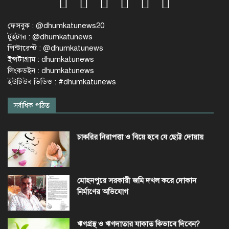
ফেসবুক : @dhumkatunews20
টুইটার : @dhumkatunews
পিন্টারেস্ট : @dhumkatunews
ইন্সটাগ্রাম : dhumkatunews
লিংকডইন : dhumkatunews
ইউটিউব ভিডিও : #dhumkatunews
সর্বাধিক পঠিত
চাকরির নিরাপত্তা ও বিয়ে হবে যে ছোট্ট দোয়ায়
মোহনপুরে সরকারী জমি দখল করে দোকান
নির্মাণের অভিযোগ
ঋণগ্রস্থ ও ঋণদাতার যাকাত কিভাবে দিবেন?