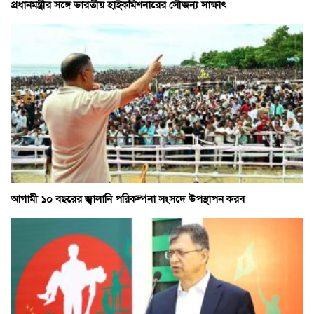
প্রধানমন্ত্রীর সঙ্গে ভারতীয় হাইকমিশনারের সৌজন্য সাক্ষাৎ
আগামী ১০ বছরের জ্বালানি পরিকল্পনা সংসদে উপস্থাপন করব