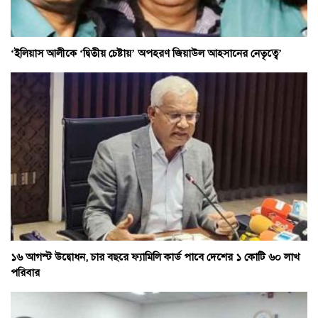
‘ইলিয়াস আলীকে ‘দ্বিতীয় চেষ্টায়’ অপহরণ জিয়াউল আহসানের নেতৃত্বে’
১৬ আগস্ট উদ্বোধন, চার বছরে ফ্যামিলি কার্ড পাবে দেশের ১ কোটি ৬০ লাখ
পরিবার