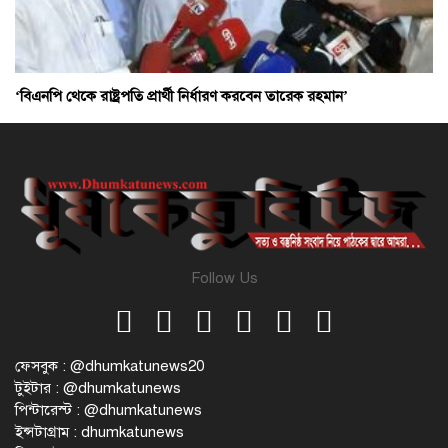
‘বিএনপি থেকে রাষ্ট্রপতি প্রার্থী নির্ধারণ করবেন তারেক রহমান’
Follow Us
ফেসবুক : @dhumkatunews20
টুইটার : @dhumkatunews
পিন্টারেস্ট : @dhumkatunews
ইন্সটাগ্রাম : dhumkatunews