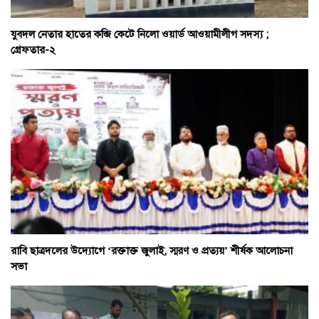
যুবদল নেতার হাতের কব্জি কেটে নিলো ওয়ার্ড আওয়ামীলীগ সদস্য ;
গ্রেফতার-২
রাবি ছাত্রদলের উদ্যোগে ‘রক্তাক্ত জুলাই, স্মরণ ও প্রত্যয়’ শীর্ষক আলোচনা
সভা