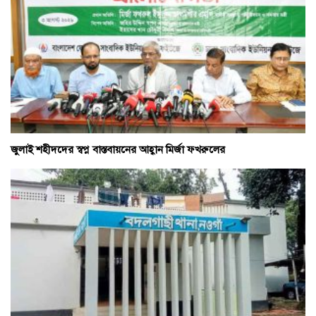
জুলাই শহীদদের স্বপ্ন বাস্তবায়নের আহ্বান মির্জা ফখরুলের