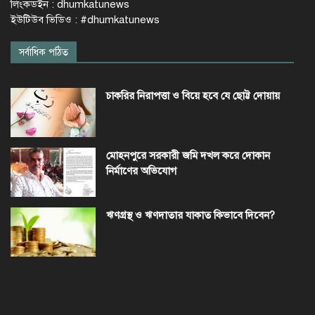
লিংকডইন : dhumkatunews
ইউটিউব ভিডিও : #dhumkatunews
সর্বাধিক পঠিত
চাকরির নিরাপত্তা ও বিয়ে হবে যে ছোট্ট দোয়ায়
মোহনপুরে সরকারী জমি দখল করে দোকান
নির্মাণের অভিযোগ
ঋণগ্রস্থ ও ঋণদাতার যাকাত কিভাবে দিবেন?