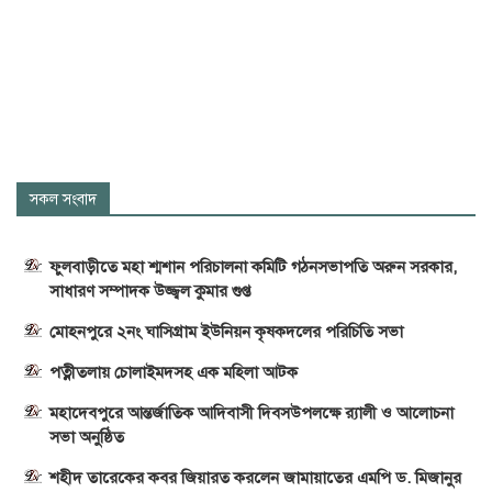
সকল সংবাদ
ফুলবাড়ীতে মহা শ্মশান পরিচালনা কমিটি গঠনসভাপতি অরুন সরকার,
সাধারণ সম্পাদক উজ্জ্বল কুমার গুপ্ত
মোহনপুরে ২নং ঘাসিগ্রাম ইউনিয়ন কৃষকদলের পরিচিতি সভা
পত্নীতলায় চোলাইমদসহ এক মহিলা আটক
মহাদেবপুরে আন্তর্জাতিক আদিবাসী দিবসউপলক্ষে র‌্যালী ও আলোচনা
সভা অনুষ্ঠিত
শহীদ তারেকের কবর জিয়ারত করলেন জামায়াতের এমপি ড. মিজানুর