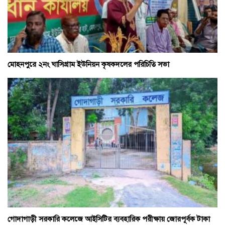
মোহনপুরে ২নং ঘাসিগ্রাম ইউনিয়ন কৃষকদলের পরিচিতি সভা
গোদাগাড়ী সরকারি কলেজে আইসিটির ব্যবহারিক পরীক্ষায় জোরপূর্বক টাকা