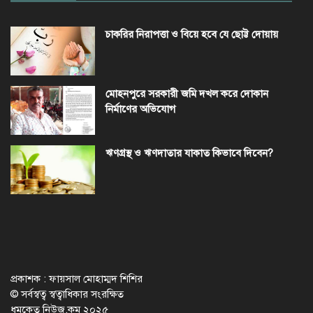
চাকরির নিরাপত্তা ও বিয়ে হবে যে ছোট্ট দোয়ায়
মোহনপুরে সরকারী জমি দখল করে দোকান
নির্মাণের অভিযোগ
ঋণগ্রস্থ ও ঋণদাতার যাকাত কিভাবে দিবেন?
প্রকাশক : ফায়সাল মোহাম্মদ শিশির
© সর্বস্বত্ব স্বত্বাধিকার সংরক্ষিত
ধূমকেতু নিউজ.কম ২০২৫