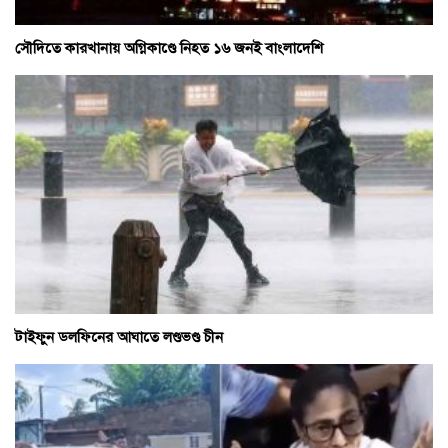
সৌদিতে কারখানায় অগ্নিকাণ্ডে নিহত ১৬ জনই বাংলাদেশি
টাইফুন ডলফিনের আঘাতে লণ্ডভণ্ড চীন