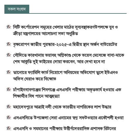
সকল সংবাদ
সিটি কর্পোরেশন সমূহের খেলার মাঠের সুব্যবস্থাকরণউপলক্ষে যুব ও
ক্রীড়া মন্ত্রণালয়ের আলোচনা সভা অনুষ্ঠিত
বৃক্ষরোপণ জাতীয় পুরস্কার-২০২৫-এ দ্বিতীয় স্থান অর্জন বাউয়েটের
সৌদিতে কারখানায় ভয়াবহ অগ্নিকাণ্ড থেকে ভয়েস মেসেজে বাবা-মাকে
শেষ আকুতি দুই ভাইয়ের দোয়া করবেন, আর দেখা হবে না
তানোরে ফ্যামিলি কার্ড নিয়োগে অনিয়মের অভিযোগ তুলে ইউএনও
অফিস ঘেরাও করে বিক্ষোভ
চাঁপাইনবাবগঞ্জের শিবগঞ্জে এসএসসি পরীক্ষায় অকৃতকার্য হওয়ায় এক
শিক্ষার্থীর বিষ পানে আত্মহত্যা
মহাদেবপুরে আত্রাই নদী থেকে ভারতীয় নাগরিকের লাশ উদ্ধার
এসএসসিতে উপজেলা সেরা এনামের স্বপ্ন সফটওয়্যার প্রকৌশলী হওয়া
এসএসসি ও সমমানের পরীক্ষায় উত্তীর্ণদেররাসিক প্রশাসক রিটনের