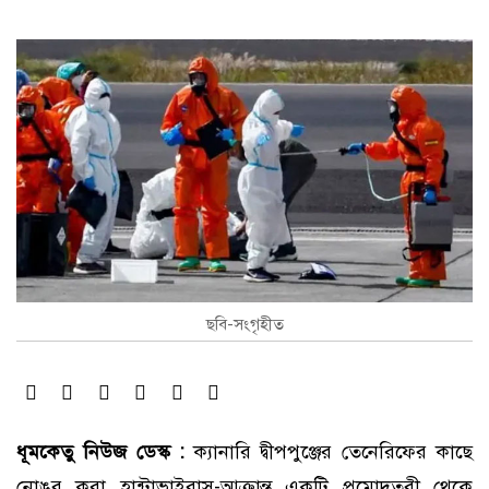
ছবি-সংগৃহীত
ধূমকেতু নিউজ ডেস্ক :
ক্যানারি দ্বীপপুঞ্জের তেনেরিফের কাছে
নোঙর করা হান্টাভাইরাস-আক্রান্ত একটি প্রমোদতরী থেকে