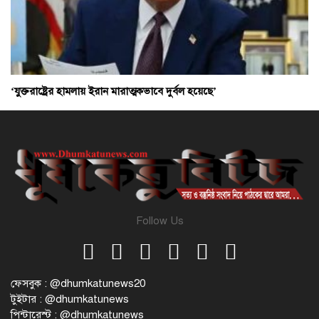
‘যুক্তরাষ্ট্রের হামলায় ইরান মারাত্মকভাবে দুর্বল হয়েছে’
Follow Us
ফেসবুক : @dhumkatunews20
টুইটার : @dhumkatunews
পিন্টারেস্ট : @dhumkatunews