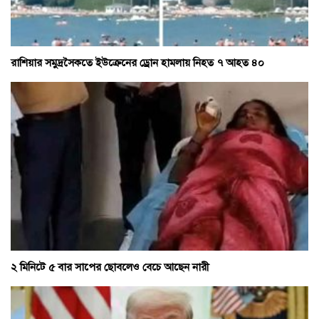
রাশিয়ার সমুদ্রসৈকতে ইউক্রেনের ড্রোন হামলায় নিহত ৭ আহত ৪০
২ মিনিটে ৫ বার সাপের ছোবলেও বেচে আছেন নারী