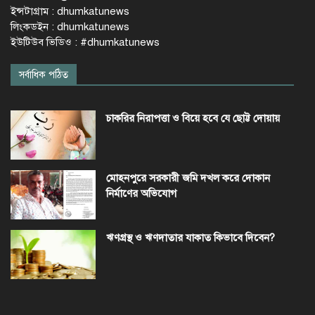
ইন্সটাগ্রাম : dhumkatunews
লিংকডইন : dhumkatunews
ইউটিউব ভিডিও : #dhumkatunews
সর্বাধিক পঠিত
চাকরির নিরাপত্তা ও বিয়ে হবে যে ছোট্ট দোয়ায়
মোহনপুরে সরকারী জমি দখল করে দোকান
নির্মাণের অভিযোগ
ঋণগ্রস্থ ও ঋণদাতার যাকাত কিভাবে দিবেন?