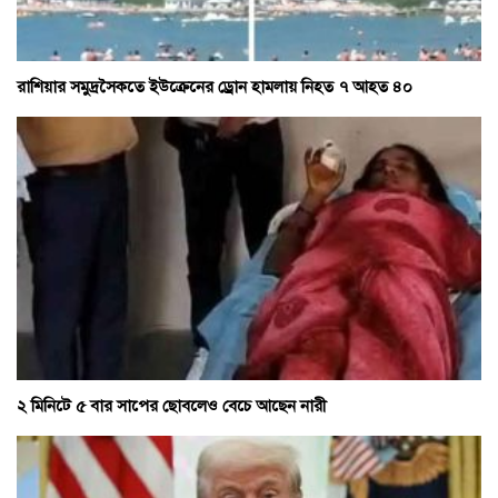
রাশিয়ার সমুদ্রসৈকতে ইউক্রেনের ড্রোন হামলায় নিহত ৭ আহত ৪০
২ মিনিটে ৫ বার সাপের ছোবলেও বেচে আছেন নারী