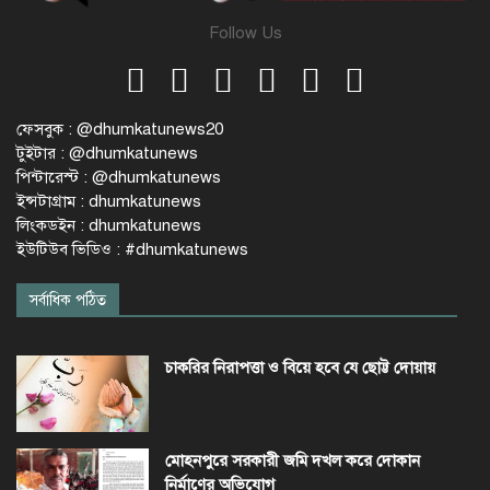
Follow Us
ফেসবুক : @dhumkatunews20
টুইটার : @dhumkatunews
পিন্টারেস্ট : @dhumkatunews
ইন্সটাগ্রাম : dhumkatunews
লিংকডইন : dhumkatunews
ইউটিউব ভিডিও : #dhumkatunews
সর্বাধিক পঠিত
চাকরির নিরাপত্তা ও বিয়ে হবে যে ছোট্ট দোয়ায়
মোহনপুরে সরকারী জমি দখল করে দোকান
নির্মাণের অভিযোগ