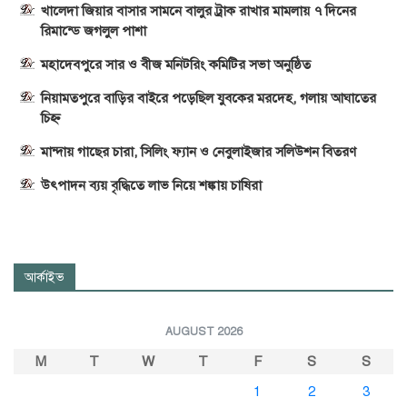
খালেদা জিয়ার বাসার সামনে বালুর ট্রাক রাখার মামলায় ৭ দিনের
রিমান্ডে জগলুল পাশা
মহাদেবপুরে সার ও বীজ মনিটরিং কমিটির সভা অনুষ্ঠিত
নিয়ামতপুরে বাড়ির বাইরে পড়েছিল যুবকের মরদেহ, গলায় আঘাতের
চিহ্ন
মান্দায় গাছের চারা, সিলিং ফ্যান ও নেবুলাইজার সলিউশন বিতরণ
উৎপাদন ব্যয় বৃদ্ধিতে লাভ নিয়ে শঙ্কায় চাষিরা
আর্কাইভ
AUGUST 2026
M
T
W
T
F
S
S
1
2
3