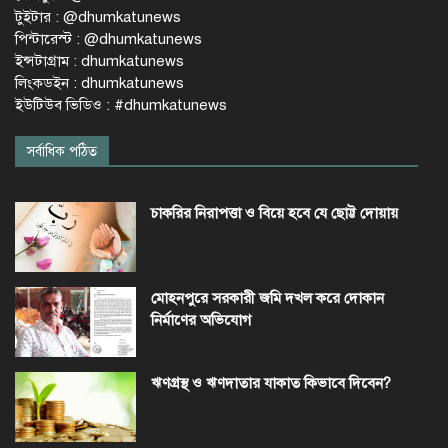
টুইটার : @dhumkatunews
পিন্টারেস্ট : @dhumkatunews
ইন্সটাগ্রাম : dhumkatunews
লিংকডইন : dhumkatunews
ইউটিউব ভিডিও : #dhumkatunews
সর্বাধিক পঠিত
চাকরির নিরাপত্তা ও বিয়ে হবে যে ছোট্ট দোয়ায়
মোহনপুরে সরকারী জমি দখল করে দোকান
নির্মাণের অভিযোগ
ঋণগ্রস্থ ও ঋণদাতার যাকাত কিভাবে দিবেন?