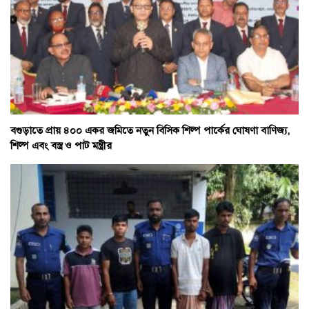
বগুড়াতে প্রায় ৪০০ একর জমিতে নতুন বিসিক শিল্প পার্কের ঘোষণা বাণিজ্য,
শিল্প এবং বস্ত্র ও পাট মন্ত্রীর