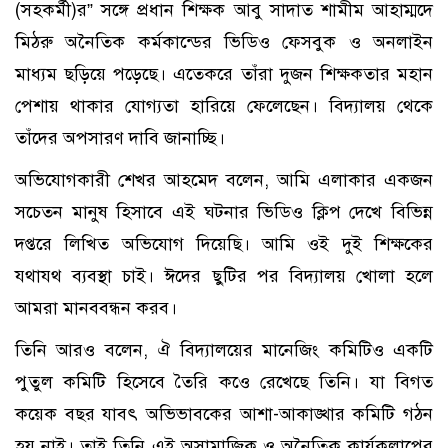
(সহকর্মী)র” সঙ্গে প্রধান শিক্ষক আবু সাদাত শামীম আহাম্মদে
মিঠরু অনৈতিক কর্মকান্ডের ভিডিও ফেসবুক ও অনলাইন
মাধ্যম ছড়িয়ে পড়েছে। এতেকরে তাঁরা দুজন শিক্ষকতার মহান
পেশায় থাকার যোগ্যতা হারিয়ে ফেলেছেন। বিদ্যালয় থেকে
তাঁদের অপসারণ দাবি জানাচ্ছি।
অভিযোগকারী শেখর আহমেদ বলেন, আমি এলাকার একজন
সচেতন মানুষ হিসাবে এই ঘটনার ভিডিও ক্লিপ দেখে বিভিন্ন
দপ্তরে লিখিত অভিযোগ দিয়েছি। আমি ওই দুই শিক্ষকের
যথাযথ ব্যবস্থা চাই। ঈদের ছুটির পর বিদ্যালয় খোলা হলে
আমরা মানববন্ধন করব।
তিনি আরও বলেন, ঐ বিদ্যালয়ের মানেজিং কমিটিও একটি
পুতুল কমিটি হিসেবে তৈরি কওে রেখেছে তিনি। যা বিগত
কয়েক বছর যাবৎ অভিভাবকের আশা-আকাঙ্খার কমিটি গঠন
হয় নাই। তাই তিনি এই অসামাজিক ও অনৈতিক কার্যকলাপের