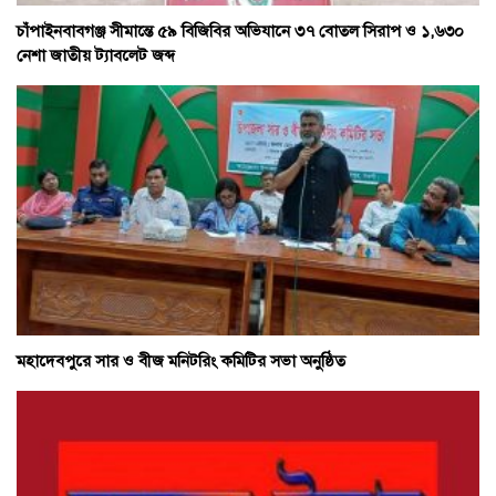
চাঁপাইনবাবগঞ্জ সীমান্তে ৫৯ বিজিবির অভিযানে ৩৭ বোতল সিরাপ ও ১,৬৩০
নেশা জাতীয় ট্যাবলেট জব্দ
মহাদেবপুরে সার ও বীজ মনিটরিং কমিটির সভা অনুষ্ঠিত