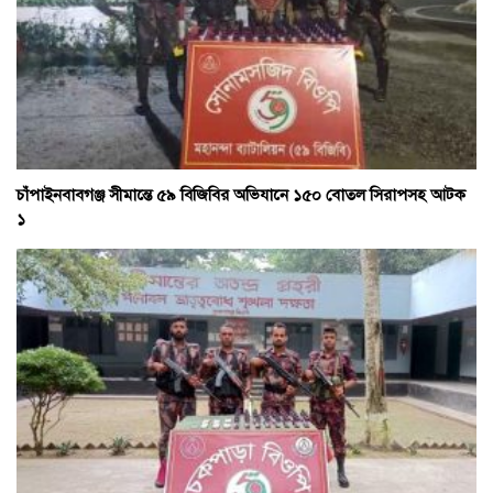
চাঁপাইনবাবগঞ্জ সীমান্তে ৫৯ বিজিবির অভিযানে ১৫০ বোতল সিরাপসহ আটক
১