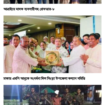
আত্রাইয়ে মাদক ব্যবসায়ীসহ গ্রেফতার-৮
ঢাকায় এমপি আনুকে সংবর্ধনা দিল সিংড়া উপজেলা কল্যাণ সমিতি