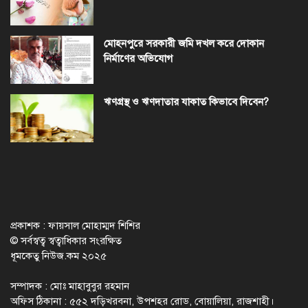
মোহনপুরে সরকারী জমি দখল করে দোকান
নির্মাণের অভিযোগ
ঋণগ্রস্থ ও ঋণদাতার যাকাত কিভাবে দিবেন?
প্রকাশক : ফায়সাল মোহাম্মদ শিশির
© সর্বস্বত্ব স্বত্বাধিকার সংরক্ষিত
ধূমকেতু নিউজ.কম ২০২৫
সম্পাদক : মোঃ মাহাবুবুর রহমান
অফিস ঠিকানা : ৫৫২ দড়িখরবনা, উপশহর রোড, বোয়ালিয়া, রাজশাহী।