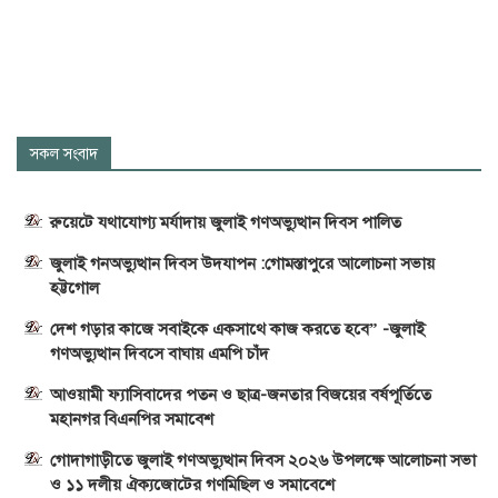
সকল সংবাদ
রুয়েটে যথাযোগ্য মর্যাদায় জুলাই গণঅভ্যুত্থান দিবস পালিত
জুলাই গনঅভ্যুত্থান দিবস উদযাপন :গোমস্তাপুরে আলোচনা সভায়
হট্টগোল
দেশ গড়ার কাজে সবাইকে একসাথে কাজ করতে হবে” -জুলাই
গণঅভ্যুত্থান দিবসে বাঘায় এমপি চাঁদ
আওয়ামী ফ্যাসিবাদের পতন ও ছাত্র-জনতার বিজয়ের বর্ষপূর্তিতে
মহানগর বিএনপির সমাবেশ
গোদাগাড়ীতে জুলাই গণঅভ্যুত্থান দিবস ২০২৬ উপলক্ষে আলোচনা সভা
ও ১১ দলীয় ঐক্যজোটের গণমিছিল ও সমাবেশে