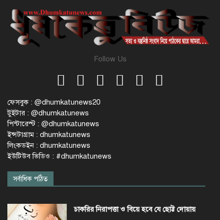
Follow Us
ফেসবুক : @dhumkatunews20
টুইটার : @dhumkatunews
পিন্টারেস্ট : @dhumkatunews
ইন্সটাগ্রাম : dhumkatunews
লিংকডইন : dhumkatunews
ইউটিউব ভিডিও : #dhumkatunews
সর্বাধিক পঠিত
চাকরির নিরাপত্তা ও বিয়ে হবে যে ছোট্ট দোয়ায়