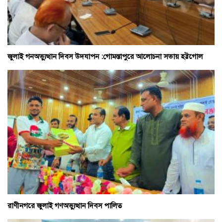
জুলাই গনঅভ্যুত্থান দিবস উদযাপন :গোমস্তাপুরে আলোচনা সভায় হট্টগোল
রাণীনগরে জুলাই গণঅভ্যুত্থান দিবস পালিত