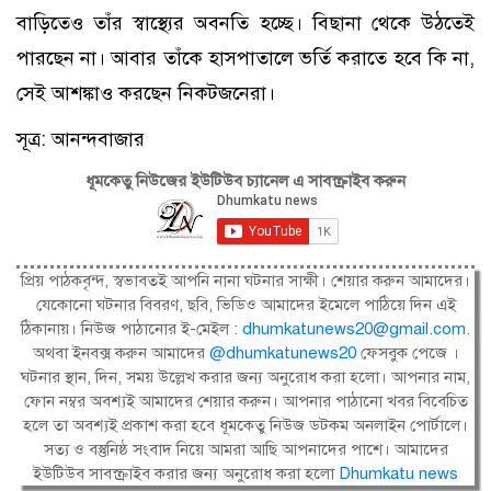
বাড়িতেও তাঁর স্বাস্থ্যের অবনতি হচ্ছে। বিছানা থেকে উঠতেই
পারছেন না। আবার তাঁকে হাসপাতালে ভর্তি করাতে হবে কি না,
সেই আশঙ্কাও করছেন নিকটজনেরা।
সূত্র: আনন্দবাজার
ধূমকেতু নিউজের ইউটিউব চ্যানেল এ সাবস্ক্রাইব করুন
প্রিয় পাঠকবৃন্দ, স্বভাবতই আপনি নানা ঘটনার সাক্ষী। শেয়ার করুন আমাদের।
যেকোনো ঘটনার বিবরণ, ছবি, ভিডিও আমাদের ইমেলে পাঠিয়ে দিন এই
ঠিকানায়। নিউজ পাঠানোর ই-মেইল :
dhumkatunews20@gmail.com
.
অথবা ইনবক্স করুন আমাদের
@dhumkatunews20
ফেসবুক পেজে ।
ঘটনার স্থান, দিন, সময় উল্লেখ করার জন্য অনুরোধ করা হলো। আপনার নাম,
ফোন নম্বর অবশ্যই আমাদের শেয়ার করুন। আপনার পাঠানো খবর বিবেচিত
হলে তা অবশ্যই প্রকাশ করা হবে ধূমকেতু নিউজ ডটকম অনলাইন পোর্টালে।
সত্য ও বস্তুনিষ্ঠ সংবাদ নিয়ে আমরা আছি আপনাদের পাশে। আমাদের
ইউটিউব সাবস্ক্রাইব করার জন্য অনুরোধ করা হলো
Dhumkatu news