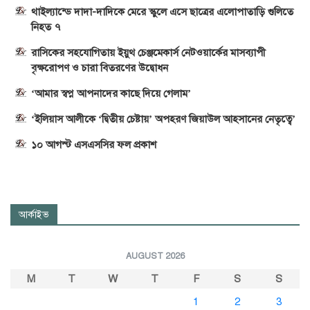
থাইল্যান্ডে দাদা-দাদিকে মেরে স্কুলে এসে ছাত্রের এলোপাতাড়ি গুলিতে
নিহত ৭
রাসিকের সহযোগিতায় ইয়ুথ চেঞ্জমেকার্স নেটওয়ার্কের মাসব্যাপী
বৃক্ষরোপণ ও চারা বিতরণের উদ্বোধন
‘আমার স্বপ্ন আপনাদের কাছে দিয়ে গেলাম’
‘ইলিয়াস আলীকে ‘দ্বিতীয় চেষ্টায়’ অপহরণ জিয়াউল আহসানের নেতৃত্বে’
১০ আগস্ট এসএসসির ফল প্রকাশ
আর্কাইভ
AUGUST 2026
M
T
W
T
F
S
S
1
2
3