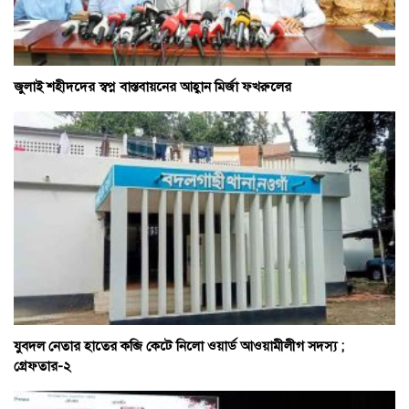
জুলাই শহীদদের স্বপ্ন বাস্তবায়নের আহ্বান মির্জা ফখরুলের
যুবদল নেতার হাতের কব্জি কেটে নিলো ওয়ার্ড আওয়ামীলীগ সদস্য ;
গ্রেফতার-২