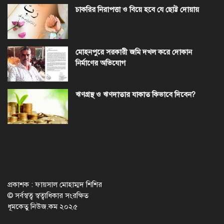
চাকরির নিরাপত্তা ও বিয়ে হবে যে ছোট্ট দোয়ায়
মোহনপুরে সরকারী জমি দখল করে দোকান
নির্মাণের অভিযোগ
ঋণগ্রস্থ ও ঋণদাতার যাকাত কিভাবে দিবেন?
প্রকাশক : ফায়সাল মোহাম্মদ শিশির
© সর্বস্বত্ব স্বত্বাধিকার সংরক্ষিত
ধূমকেতু নিউজ.কম ২০২৫