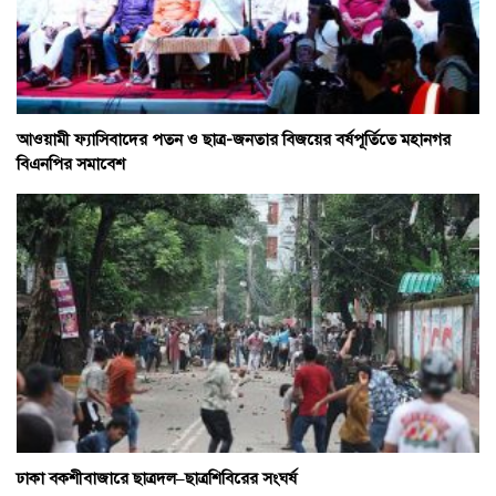
আওয়ামী ফ্যাসিবাদের পতন ও ছাত্র-জনতার বিজয়ের বর্ষপূর্তিতে মহানগর
বিএনপির সমাবেশ
ঢাকা বকশীবাজারে ছাত্রদল–ছাত্রশিবিরের সংঘর্ষ