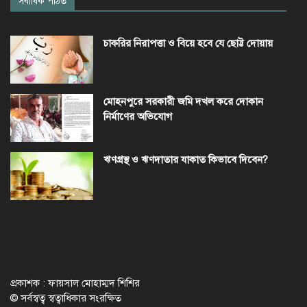
সর্বাধিক পঠিত
চাকরির নিরাপত্তা ও বিয়ে হবে যে ছোট্ট দোয়ায়
মোহনপুরে সরকারী জমি দখল করে দোকান
নির্মাণের অভিযোগ
ঋণগ্রস্থ ও ঋণদাতার যাকাত কিভাবে দিবেন?
প্রকাশক : ফায়সাল মোহাম্মদ শিশির
© সর্বস্বত্ব স্বত্বাধিকার সংরক্ষিত