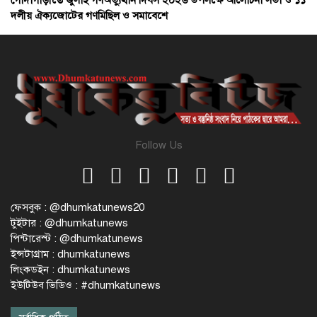
গোদাগাড়ীতে জুলাই গণঅভ্যুত্থান দিবস ২০২৬ উপলক্ষে আলোচনা সভা ও ১১
দলীয় ঐক্যজোটের গণমিছিল ও সমাবেশে
Follow Us
ফেসবুক : @dhumkatunews20
টুইটার : @dhumkatunews
পিন্টারেস্ট : @dhumkatunews
ইন্সটাগ্রাম : dhumkatunews
লিংকডইন : dhumkatunews
ইউটিউব ভিডিও : #dhumkatunews