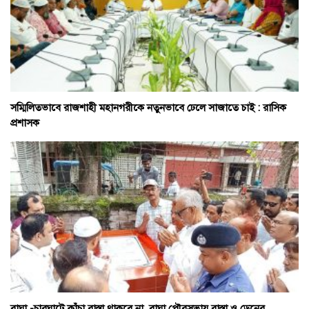
সম্মিলিতভাবে রাজশাহী মহানগরীকে নতুনভাবে ঢেলে সাজাতে চাই : রাসিক
প্রশাসক
বাঘা -চারঘাটে কাঁচা রাস্তা থাকবে না ,বাঘা পৌরসভায় রাস্তা ও ড্রেনের