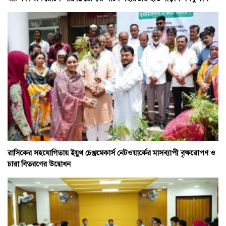
রাসিকের সহযোগিতায় ইয়ুথ চেঞ্জমেকার্স নেটওয়ার্কের মাসব্যাপী বৃক্ষরোপণ ও
চারা বিতরণের উদ্বোধন