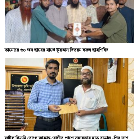
তানোরে ৬০ জন ছাত্রের মাঝে কুরআন বিতরন করল ছাত্রশিবির
জটিল কিডনি রোগে আক্রান্ত রোগীর পাশে সহায়তার হাত বাড়াল -শিবু দাশ