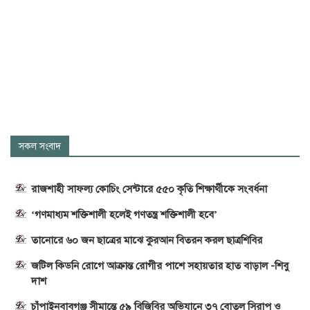
সকল সংবাদ
রাজশাহী সাফল্য কোচিং সেন্টারে ৫৫০ কৃতি শিক্ষার্থীকে সংবর্ধনা
‘গণমাধ্যম শক্তিশালী হলেই গণতন্ত্র শক্তিশালী হবে’
তানোরে ৬০ জন ছাত্রের মাঝে কুরআন বিতরন করল ছাত্রশিবির
জটিল কিডনি রোগে আক্রান্ত রোগীর পাশে সহায়তার হাত বাড়াল -শিবু
দাশ
চাঁপাইনবাবগঞ্জ সীমান্তে ৫৯ বিজিবির অভিযানে ৩৭ বোতল সিরাপ ও