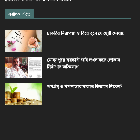
সর্বাধিক পঠিত
চাকরির নিরাপত্তা ও বিয়ে হবে যে ছোট্ট দোয়ায়
মোহনপুরে সরকারী জমি দখল করে দোকান
নির্মাণের অভিযোগ
ঋণগ্রস্থ ও ঋণদাতার যাকাত কিভাবে দিবেন?