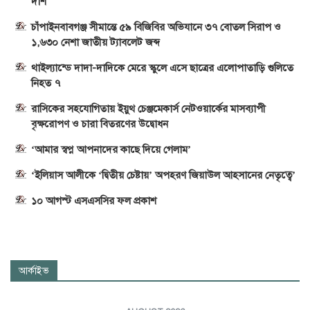
দাশ
চাঁপাইনবাবগঞ্জ সীমান্তে ৫৯ বিজিবির অভিযানে ৩৭ বোতল সিরাপ ও
১,৬৩০ নেশা জাতীয় ট্যাবলেট জব্দ
থাইল্যান্ডে দাদা-দাদিকে মেরে স্কুলে এসে ছাত্রের এলোপাতাড়ি গুলিতে
নিহত ৭
রাসিকের সহযোগিতায় ইয়ুথ চেঞ্জমেকার্স নেটওয়ার্কের মাসব্যাপী
বৃক্ষরোপণ ও চারা বিতরণের উদ্বোধন
‘আমার স্বপ্ন আপনাদের কাছে দিয়ে গেলাম’
‘ইলিয়াস আলীকে ‘দ্বিতীয় চেষ্টায়’ অপহরণ জিয়াউল আহসানের নেতৃত্বে’
১০ আগস্ট এসএসসির ফল প্রকাশ
আর্কাইভ