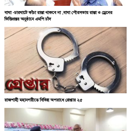
বাঘা -চারঘাটে কাঁচা রাস্তা থাকবে না ,বাঘা পৌরসভায় রাস্তা ও ড্রেনের
ভিত্তিপ্রস্তর অনুষ্ঠানে এমপি চাঁদ
রাজশাহী মহানগরীতে বিভিন্ন অপরাধে গ্রেপ্তার ২৫