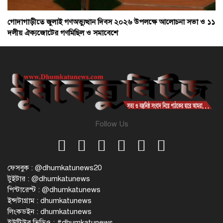
গোদাগাড়ীতে জুলাই গণঅভ্যুত্থান দিবস ২০২৬ উপলক্ষে আলোচনা সভা ও ১১
দলীয় ঐক্যজোটের গণমিছিল ও সমাবেশে
Follow Us
ফেসবুক : @dhumkatunews20
টুইটার : @dhumkatunews
পিন্টারেস্ট : @dhumkatunews
ইন্সটাগ্রাম : dhumkatunews
লিংকডইন : dhumkatunews
ইউটিউব ভিডিও : #dhumkatunews