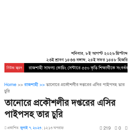
শনিবার, ৮ই আগস্ট ২০২৬ খ্রিস্টাব্দ
২৩ই শ্রাবণ ১৪৩৩ বঙ্গাব্দ, ২৪ই সফর ১৪৪৮ হিজরি
নিউজ স্ক্রল
রাজশাহী সাফল্য কোচিং সেন্টারে ৫৫০ কৃতি শিক্ষার্থীকে সংবর্ধনা
Home
>>
রাজশাহী >>
তানোরে প্রকৌশলীর দপ্তরের এসির পাইপসহ তার
চুরি
তানোরে প্রকৌশলীর দপ্তরের এসির
পাইপসহ তার চুরি
219
0
প্রকাশিত:
জুলাই ৭, ২০২৩
;
১২:১৩ অপরাহ্ণ