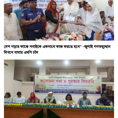
দেশ গড়ার কাজে সবাইকে একসাথে কাজ করতে হবে” -জুলাই গণঅভ্যুত্থান
দিবসে বাঘায় এমপি চাঁদ