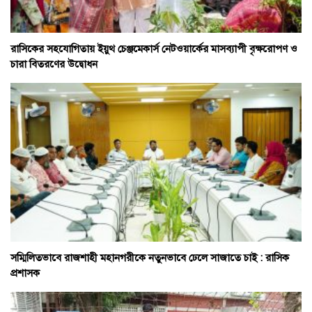
রাসিকের সহযোগিতায় ইয়ুথ চেঞ্জমেকার্স নেটওয়ার্কের মাসব্যাপী বৃক্ষরোপণ ও
চারা বিতরণের উদ্বোধন
সম্মিলিতভাবে রাজশাহী মহানগরীকে নতুনভাবে ঢেলে সাজাতে চাই : রাসিক
প্রশাসক