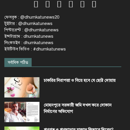
ফেসবুক : @dhumkatunews20
টুইটার : @dhumkatunews
পিন্টারেস্ট : @dhumkatunews
ইন্সটাগ্রাম : dhumkatunews
লিংকডইন : dhumkatunews
ইউটিউব ভিডিও : #dhumkatunews
সর্বাধিক পঠিত
চাকরির নিরাপত্তা ও বিয়ে হবে যে ছোট্ট দোয়ায়
মোহনপুরে সরকারী জমি দখল করে দোকান
নির্মাণের অভিযোগ
ঋণগ্রস্থ ও ঋণদাতার যাকাত কিভাবে দিবেন?