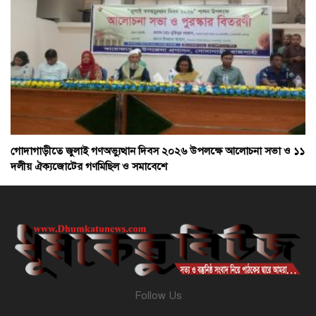
গোদাগাড়ীতে জুলাই গণঅভ্যুত্থান দিবস ২০২৬ উপলক্ষে আলোচনা সভা ও ১১
দলীয় ঐক্যজোটের গণমিছিল ও সমাবেশে
Follow Us