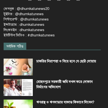
ফেসবুক : @dhumkatunews20
টুইটার : @dhumkatunews
পিন্টারেস্ট : @dhumkatunews
ইন্সটাগ্রাম : dhumkatunews
লিংকডইন : dhumkatunews
ইউটিউব ভিডিও : #dhumkatunews
সর্বাধিক পঠিত
চাকরির নিরাপত্তা ও বিয়ে হবে যে ছোট্ট দোয়ায়
মোহনপুরে সরকারী জমি দখল করে দোকান
নির্মাণের অভিযোগ
ঋণগ্রস্থ ও ঋণদাতার যাকাত কিভাবে দিবেন?