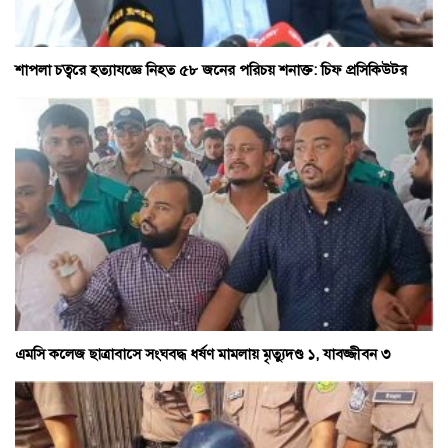
শাপলা চত্বরে হত্যাযজ্ঞে নিহত ৫৮ জনের পরিচয় শনাক্ত: চিফ প্রসিকিউটর
এমসি কলেজ ছাত্রাবাসে সংঘবদ্ধ ধর্ষণ মামলায় মৃত্যুদণ্ড ১, যাবজ্জীবন ৩