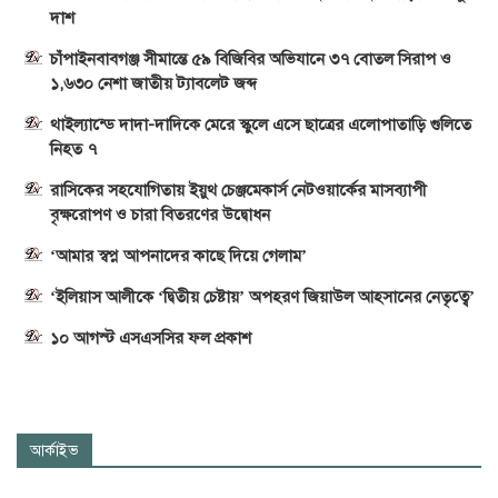
দাশ
চাঁপাইনবাবগঞ্জ সীমান্তে ৫৯ বিজিবির অভিযানে ৩৭ বোতল সিরাপ ও
১,৬৩০ নেশা জাতীয় ট্যাবলেট জব্দ
থাইল্যান্ডে দাদা-দাদিকে মেরে স্কুলে এসে ছাত্রের এলোপাতাড়ি গুলিতে
নিহত ৭
রাসিকের সহযোগিতায় ইয়ুথ চেঞ্জমেকার্স নেটওয়ার্কের মাসব্যাপী
বৃক্ষরোপণ ও চারা বিতরণের উদ্বোধন
‘আমার স্বপ্ন আপনাদের কাছে দিয়ে গেলাম’
‘ইলিয়াস আলীকে ‘দ্বিতীয় চেষ্টায়’ অপহরণ জিয়াউল আহসানের নেতৃত্বে’
১০ আগস্ট এসএসসির ফল প্রকাশ
আর্কাইভ