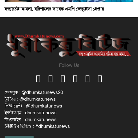
হত্যাচেষ্টা মামলা, বরিশালের সাবেক এমপি জেবুন্নেসা গ্রেপ্তার
Follow Us
ফেসবুক : @dhumkatunews20
টুইটার : @dhumkatunews
পিন্টারেস্ট : @dhumkatunews
ইন্সটাগ্রাম : dhumkatunews
লিংকডইন : dhumkatunews
ইউটিউব ভিডিও : #dhumkatunews