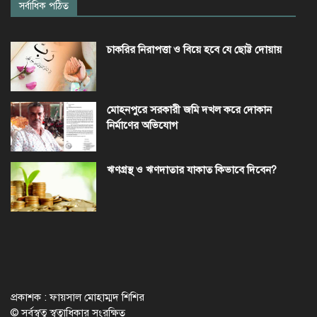
সর্বাধিক পঠিত
চাকরির নিরাপত্তা ও বিয়ে হবে যে ছোট্ট দোয়ায়
মোহনপুরে সরকারী জমি দখল করে দোকান
নির্মাণের অভিযোগ
ঋণগ্রস্থ ও ঋণদাতার যাকাত কিভাবে দিবেন?
প্রকাশক : ফায়সাল মোহাম্মদ শিশির
© সর্বস্বত্ব স্বত্বাধিকার সংরক্ষিত