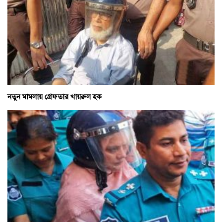
নতুন মামলায় গ্রেফতার খায়রুল হক