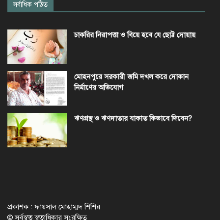
সর্বাধিক পঠিত
চাকরির নিরাপত্তা ও বিয়ে হবে যে ছোট্ট দোয়ায়
মোহনপুরে সরকারী জমি দখল করে দোকান
নির্মাণের অভিযোগ
ঋণগ্রস্থ ও ঋণদাতার যাকাত কিভাবে দিবেন?
প্রকাশক : ফায়সাল মোহাম্মদ শিশির
© সর্বস্বত্ব স্বত্বাধিকার সংরক্ষিত