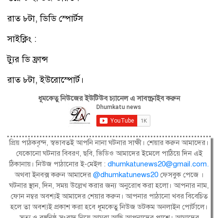
রাত ৮টা, ডিডি স্পোর্টস
সাইক্লিং :
ট্যুর ডি ফ্রান্স
রাত ৮টা, ইউরোস্পোর্ট।
ধূমকেতু নিউজের ইউটিউব চ্যানেল এ সাবস্ক্রাইব করুন
প্রিয় পাঠকবৃন্দ, স্বভাবতই আপনি নানা ঘটনার সাক্ষী। শেয়ার করুন আমাদের।
যেকোনো ঘটনার বিবরণ, ছবি, ভিডিও আমাদের ইমেলে পাঠিয়ে দিন এই
ঠিকানায়। নিউজ পাঠানোর ই-মেইল :
dhumkatunews20@gmail.com
.
অথবা ইনবক্স করুন আমাদের
@dhumkatunews20
ফেসবুক পেজে ।
ঘটনার স্থান, দিন, সময় উল্লেখ করার জন্য অনুরোধ করা হলো। আপনার নাম,
ফোন নম্বর অবশ্যই আমাদের শেয়ার করুন। আপনার পাঠানো খবর বিবেচিত
হলে তা অবশ্যই প্রকাশ করা হবে ধূমকেতু নিউজ ডটকম অনলাইন পোর্টালে।
সত্য ও বস্তুনিষ্ঠ সংবাদ নিয়ে আমরা আছি আপনাদের পাশে। আমাদের