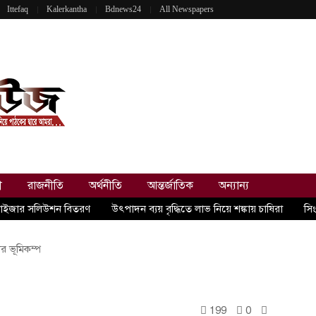
Ittefaq
Kalerkantha
Bdnews24
All Newspapers
ী
রাজনীতি
অর্থনীতি
আন্তর্জাতিক
অন্যান্য
েবুলাইজার সলিউশন বিতরণ
উৎপাদন ব্যয় বৃদ্ধিতে লাভ নিয়ে শঙ্কায় চাষিরা
সি
ার ভূমিকম্প
199
0