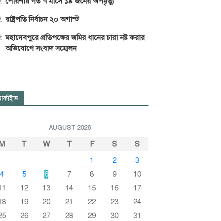
পোরশায় গত ৭ মাসে ১৯ জনের অপমৃত্যু
রাষ্ট্রপতি নির্বাচন ২০ অগাস্ট
মহাদেবপুরে প্রতিপক্ষের জমির ধানের চারা নষ্ট করার
অভিযোগে সংবাদ সম্মেলন
র্কাইভ
AUGUST 2026
M
T
W
T
F
S
S
1
2
3
4
5
6
7
8
9
10
11
12
13
14
15
16
17
18
19
20
21
22
23
24
25
26
27
28
29
30
31