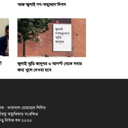
আজ‘জুলাই গণ-অভ্যুত্থান’দিবস
া
জুলাই স্মৃতি জাদুঘর ৬ আগস্ট থেকে সবার
জন্য খুলে দেওয়া হবে
াশক : ফায়সাল মোহাম্মদ শিশির
স্বত্ব স্বত্বাধিকার সংরক্ষিত
েতু নিউজ.কম ২০২৫