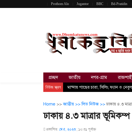
Prothom Alo
Jugantor
BBC
Bd-Pratidin
প্রচ্ছদ
জাতীয়
নগর-গ্রাম
রাজশাহ
নিউজ স্ক্রল
মান্দায় গাছের চারা, সিলিং ফ্যান ও ন
Home
>>
জাতীয় >>
লিড নিউজ >>
ঢাকায় ৪.৩ মাত্র
ঢাকায় ৪.৩ মাত্রার ভূমিকম্প
প্রকাশিত:
মে ৫, ২০২৩
;
১০:৩১ পূর্বাহ্ণ