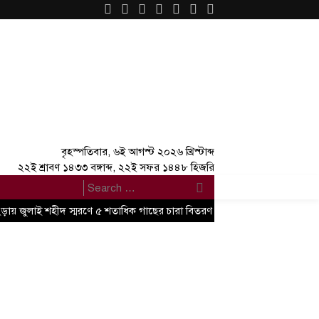
×
বৃহস্পতিবার, ৬ই আগস্ট ২০২৬ খ্রিস্টাব্দ
২২ই শ্রাবণ ১৪৩৩ বঙ্গাব্দ, ২২ই সফর ১৪৪৮ হিজরি
ংড়ায় জুলাই শহীদ স্মরণে ৫ শতাধিক গাছের চারা বিতরণ
১৬ আগস্ট উদ্বোধন, চ