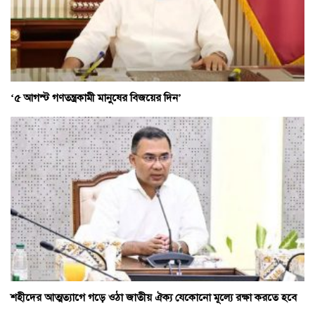
‘৫ আগস্ট গণতন্ত্রকামী মানুষের বিজয়ের দিন’
শহীদের আত্মত্যাগে গড়ে ওঠা জাতীয় ঐক্য যেকোনো মূল্যে রক্ষা করতে হবে