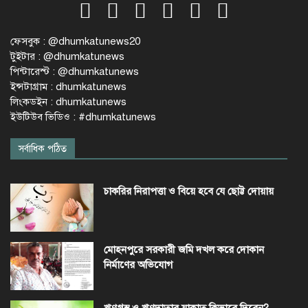
ফেসবুক : @dhumkatunews20
টুইটার : @dhumkatunews
পিন্টারেস্ট : @dhumkatunews
ইন্সটাগ্রাম : dhumkatunews
লিংকডইন : dhumkatunews
ইউটিউব ভিডিও : #dhumkatunews
সর্বাধিক পঠিত
চাকরির নিরাপত্তা ও বিয়ে হবে যে ছোট্ট দোয়ায়
মোহনপুরে সরকারী জমি দখল করে দোকান
নির্মাণের অভিযোগ