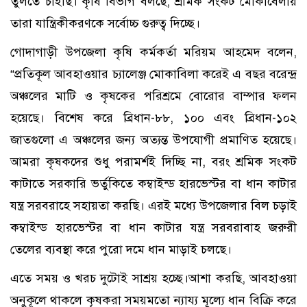
তুলতে চাইছি।”কৃষি বিভাগ বলছে, শ্রমিক সংকট মোকাবেলায়
তারা যান্ত্রিকীকরণকে সর্বোচ্চ গুরুত্ব দিচ্ছে।
গোদাগাড়ী উপজেলা কৃষি কর্মকর্তা মরিয়ম আহমেদ বলেন,
“প্রতিকূল আবহাওয়ার চ্যালেঞ্জ মোকাবিলা করেই এ বছর বরেন্দ্র
অঞ্চলের মাটি ও কৃষকের পরিশ্রমে বোরোর বাম্পার ফলন
হয়েছে। বিশেষ করে ব্রিধান-৮৮, ১০০ এবং ব্রিধান-১০২
জাতগুলো এ অঞ্চলের জন্য অত্যন্ত উপযোগী প্রমাণিত হয়েছে।
আমরা কৃষকদের শুধু পরামর্শই দিচ্ছি না, বরং শ্রমিক সংকট
কাটাতে সরকারি ভর্তুকিতে কম্বাইন্ড হারভেস্টর বা ধান কাটার
যন্ত্র সরবরাহে সহায়তা করছি। এরই মধ্যে উপজেলার বিল চড়াই
কম্বাইন্ড হারভেস্টর বা ধান কাটার যন্ত্র সরবরাবাহ জরুরী
তেলের ব্যবস্থা করে পুরো দমে ধান মাড়াই চলছে।
এতে সময় ও খরচ দুটোই সাশ্রয় হচ্ছে।আশা করছি, আবহাওয়া
অনুকূলে থাকলে কৃষকরা সময়মতো ন্যায্য মূল্যে ধান বিক্রি করে