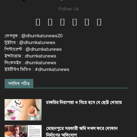
Follow Us
ফেসবুক : @dhumkatunews20
টুইটার : @dhumkatunews
পিন্টারেস্ট : @dhumkatunews
ইন্সটাগ্রাম : dhumkatunews
লিংকডইন : dhumkatunews
ইউটিউব ভিডিও : #dhumkatunews
সর্বাধিক পঠিত
চাকরির নিরাপত্তা ও বিয়ে হবে যে ছোট্ট দোয়ায়
মোহনপুরে সরকারী জমি দখল করে দোকান
নির্মাণের অভিযোগ