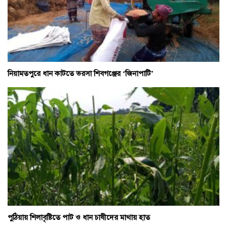
নিয়ামতপুরে ধান কাটতে ভরসা শিবগঞ্জের ‘জিনাপাটি’
পুঠিয়ায় শিলাবৃষ্টিতে পাট ও ধান চাষীদের মাথায় হাত