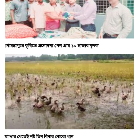
গোমস্তাপুরে কৃষিতে প্রনোদনা পেল প্রায় ১০ হাজার কৃষক
মান্দার খেতেই নষ্ট তিন বিঘার বোরো ধান