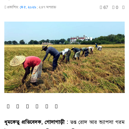
67
0
প্রকাশিত:
মে ৫, ২০২৬
;
২:৪৭ অপরাহ্ণ
ধূমকেতু প্রতিবেদক, গোদাগাড়ী :
তপ্ত রোদ আর ভ্যাপসা গরম