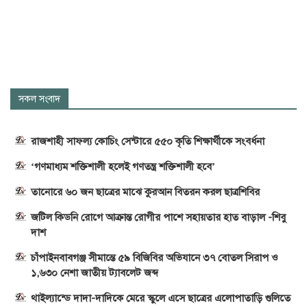
সকল সংবাদ
রাজশাহী সাফল্য কোচিং সেন্টারে ৫৫০ কৃতি শিক্ষার্থীকে সংবর্ধনা
‘গণমাধ্যম শক্তিশালী হলেই গণতন্ত্র শক্তিশালী হবে’
তানোরে ৬০ জন ছাত্রের মাঝে কুরআন বিতরন করল ছাত্রশিবির
জটিল কিডনি রোগে আক্রান্ত রোগীর পাশে সহায়তার হাত বাড়াল -শিবু
দাশ
চাঁপাইনবাবগঞ্জ সীমান্তে ৫৯ বিজিবির অভিযানে ৩৭ বোতল সিরাপ ও
১,৬৩০ নেশা জাতীয় ট্যাবলেট জব্দ
থাইল্যান্ডে দাদা-দাদিকে মেরে স্কুলে এসে ছাত্রের এলোপাতাড়ি গুলিতে