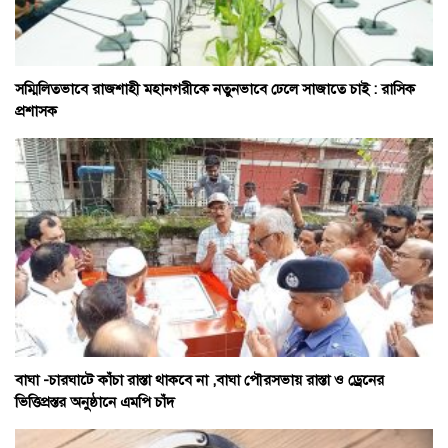
সম্মিলিতভাবে রাজশাহী মহানগরীকে নতুনভাবে ঢেলে সাজাতে চাই : রাসিক
প্রশাসক
বাঘা -চারঘাটে কাঁচা রাস্তা থাকবে না ,বাঘা পৌরসভায় রাস্তা ও ড্রেনের
ভিত্তিপ্রস্তর অনুষ্ঠানে এমপি চাঁদ