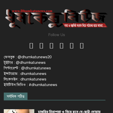
Follow Us
ফেসবুক : @dhumkatunews20
টুইটার : @dhumkatunews
পিন্টারেস্ট : @dhumkatunews
ইন্সটাগ্রাম : dhumkatunews
লিংকডইন : dhumkatunews
ইউটিউব ভিডিও : #dhumkatunews
সর্বাধিক পঠিত
চাকরির নিরাপত্তা ও বিয়ে হবে যে ছোট্ট দোয়ায়