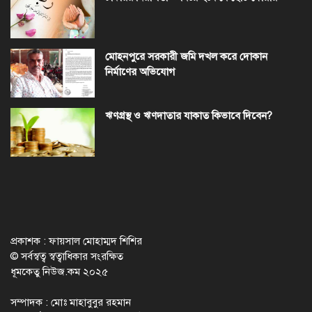
মোহনপুরে সরকারী জমি দখল করে দোকান
নির্মাণের অভিযোগ
ঋণগ্রস্থ ও ঋণদাতার যাকাত কিভাবে দিবেন?
প্রকাশক : ফায়সাল মোহাম্মদ শিশির
© সর্বস্বত্ব স্বত্বাধিকার সংরক্ষিত
ধূমকেতু নিউজ.কম ২০২৫
সম্পাদক : মোঃ মাহাবুবুর রহমান