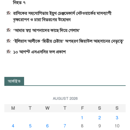
নিহত ৭
রাসিকের সহযোগিতায় ইয়ুথ চেঞ্জমেকার্স নেটওয়ার্কের মাসব্যাপী
বৃক্ষরোপণ ও চারা বিতরণের উদ্বোধন
‘আমার স্বপ্ন আপনাদের কাছে দিয়ে গেলাম’
‘ইলিয়াস আলীকে ‘দ্বিতীয় চেষ্টায়’ অপহরণ জিয়াউল আহসানের নেতৃত্বে’
১০ আগস্ট এসএসসির ফল প্রকাশ
আর্কাইভ
AUGUST 2026
M
T
W
T
F
S
S
1
2
3
4
5
6
7
8
9
10