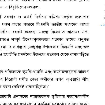
িয়ে’ এ বিবৃতি দেন ফখরুল।
ববাদী সরকার ও অথর্ব নির্বাচন কমিশন কর্তৃক জনগণের
স্থা ধ্বংস করার কারণে বিএনপি জাতীয় সংসদের আসন্ন
« J
 নির্বাচন বয়কট করেছে। এজন্য সিলেট-৩ আসনের উপ-
পরও সম্পূর্ণ উদ্দেশ্যমূলকভাবে সরকার তাদের অনুগত
সুরমা, বালাগঞ্জ ও ফেঞ্চুগঞ্জ উপজেলায় বিএনপি এবং অঙ্গ
 ও ভয়ভীতি প্রদর্শনের উদ্দেশ্যে গতকাল থেকে বাসাবাড়িতে
রিবার-পরিজনকে হুমকি-ধামকি এবং অসৌজন্যমূলক আচরণ
হ বিরোধী দলীয় নেতা কর্মীদের ওপর আওয়ামী লীগ
র ঘটনা সেটিরই ধারাবাহিকতা।’
াবাহী প্রশাসনের ন্যাক্কারজনক ভূমিকায় করোনাকালীন
ীন মানুষকে সহায়তা প্রদান কার্যক্রম চরমভাবে ব্যাহত হচ্ছে।