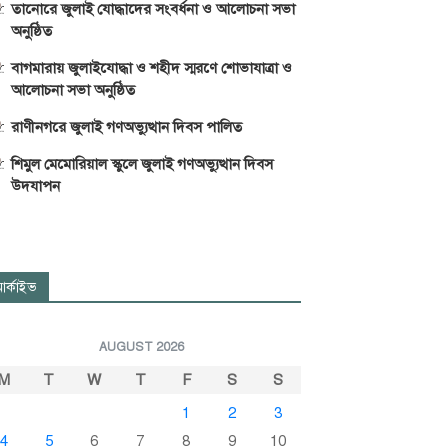
তানোরে জুলাই যোদ্ধাদের সংবর্ধনা ও আলোচনা সভা
অনুষ্ঠিত
বাগমারায় জুলাইযোদ্ধা ও শহীদ স্মরণে শোভাযাত্রা ও
আলোচনা সভা অনুষ্ঠিত
রাণীনগরে জুলাই গণঅভ্যুত্থান দিবস পালিত
শিমুল মেমোরিয়াল স্কুলে জুলাই গণঅভ্যুত্থান দিবস
উদযাপন
র্কাইভ
AUGUST 2026
M
T
W
T
F
S
S
1
2
3
4
5
6
7
8
9
10