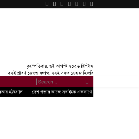
×
বৃহস্পতিবার, ৬ই আগস্ট ২০২৬ খ্রিস্টাব্দ
২২ই শ্রাবণ ১৪৩৩ বঙ্গাব্দ, ২২ই সফর ১৪৪৮ হিজরি
সভায় হট্টগোল
দেশ গড়ার কাজে সবাইকে একসাথে কাজ করতে হবে” -জুলাই গণঅভ