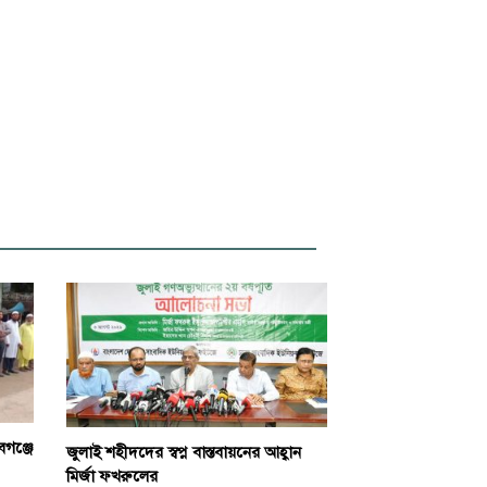
বগঞ্জে
জুলাই শহীদদের স্বপ্ন বাস্তবায়নের আহ্বান
মির্জা ফখরুলের