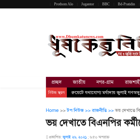
Prothom Alo
Jugantor
BBC
Bd-Pratidin
প্রচ্ছদ
জাতীয়
নগর-গ্রাম
রাজশাহ
নিউজ স্ক্রল
রুয়েটে যথাযোগ্য মর্যাদায় জুলাই গণঅভ্য
Home
>>
টপ নিউজ >>
রাজনীতি >>
ভয় দেখাতে বিএ
ভয় দেখাতে বিএনপির কর্মীদ
প্রকাশিত:
জুলাই ২৬, ২০২১
;
৬:৫০ অপরাহ্ণ