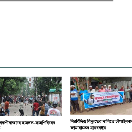
নিরবিচ্ছিন্ন বিদ্যুতের দাবিতে চাঁপাইনবা
বকশীবাজারে ছাত্রদল–ছাত্রশিবিরের
জামায়াতের মানববন্ধন