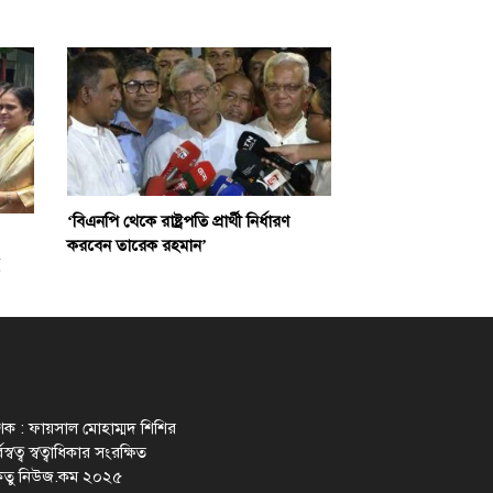
‘বিএনপি থেকে রাষ্ট্রপতি প্রার্থী নির্ধারণ
করবেন তারেক রহমান’
াশক : ফায়সাল মোহাম্মদ শিশির
স্বত্ব স্বত্বাধিকার সংরক্ষিত
েতু নিউজ.কম ২০২৫