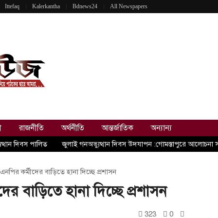
Ittefaq
Kalerkantha
Bdnews24
All Newspapers
ী
রাজনীতি
অর্থনীতি
আন্তর্জাতিক
অন্যান্য
ুত্থান দিবস পালিত
জুলাই গনঅভ্যুত্থান দিবস উদযাপন :গোমস্তাপুরে আলোচনা 
নপির কর্মীদের বাড়িতে হানা দিচ্ছে প্রশাসন
ের বাড়িতে হানা দিচ্ছে প্রশাসন
323
0