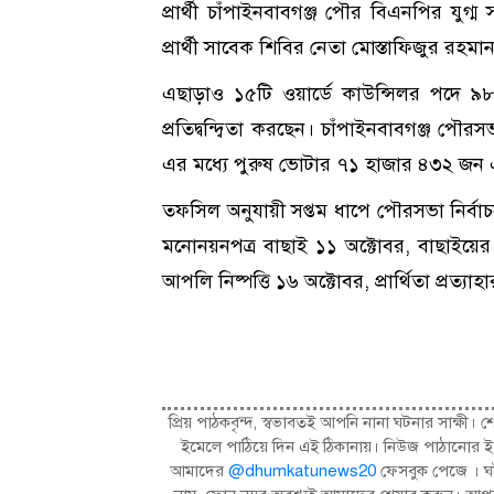
প্রার্থী চাঁপাইনবাবগঞ্জ পৌর বিএনপির যুগ্
প্রার্থী সাবেক শিবির নেতা মোস্তাফিজুর রহমা
এছাড়াও ১৫টি ওয়ার্ডে কাউন্সিলর পদে ৯৮ 
প্রতিদ্বন্দ্বিতা করছেন। চাঁপাইনবাবগঞ্জ
এর মধ্যে পুরুষ ভোটার ৭১ হাজার ৪৩২ জন
তফসিল অনুযায়ী সপ্তম ধাপে পৌরসভা নির্বা
মনোনয়নপত্র বাছাই ১১ অক্টোবর, বাছাইয়ের স
আপলি নিষ্পত্তি ১৬ অক্টোবর, প্রার্থিতা প্রত্য
প্রিয় পাঠকবৃন্দ, স্বভাবতই আপনি নানা ঘটনার সাক্
ইমেলে পাঠিয়ে দিন এই ঠিকানায়। নিউজ পাঠানোর ই
আমাদের
@dhumkatunews20
ফেসবুক পেজে । ঘট