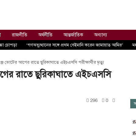
ী
রাজনীতি
অর্থনীতি
আন্তর্জাতিক
অন্যান্য
্কা চোপড়া
‘গণঅভ্যুত্থানের সঙ্গে প্রথম বেইমানি করেন জামায়াত আমির’
ম
্জে ভোটের আগের রাতে ছুরিকাঘাতে এইচএসসি পরীক্ষার্থীর মৃত্যু
আগের রাতে ছুরিকাঘাতে এইচএসসি
296
0
স