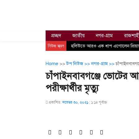
প্রচ্ছদ
জাতীয়
নগর-গ্রাম
রাজশাহ
নিউজ স্ক্রল
হলিউডে আরও এক ধাপ এগোলেন প্রিয়াঙ
Home
>>
টপ নিউজ >>
নগর-গ্রাম >>
চাঁপাইনবাবগঞ
চাঁপাইনবাবগঞ্জে ভোটের 
পরীক্ষার্থীর মৃত্যু
প্রকাশিত:
নভেম্বর ৩০, ২০২১
;
১:১৪ পূর্বাহ্ণ