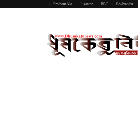
Prothom Alo
Jugantor
BBC
Bd-Pratidin