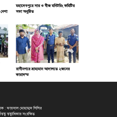
মহাদেবপুরে সার ও বীজ মনিটরিং কমিটির
সভা অনুষ্ঠিত
 নেশা
রাণীনগরে ভ্রাম্যমান আদালতে ২জনের
কারাদন্ড
াশক : ফায়সাল মোহাম্মদ শিশির
স্বত্ব স্বত্বাধিকার সংরক্ষিত