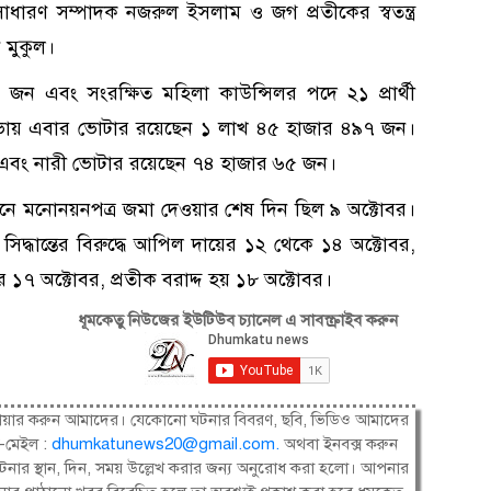
ম সাধারণ সম্পাদক নজরুল ইসলাম ও জগ প্রতীকের স্বতন্ত্র
ন মুকুল।
জন এবং সংরক্ষিত মহিলা কাউন্সিলর পদে ২১ প্রার্থী
 পৌরসভায় এবার ভোটার রয়েছেন ১ লাখ ৪৫ হাজার ৪৯৭ জন।
 এবং নারী ভোটার রয়েছেন ৭৪ হাজার ৬৫ জন।
চনে মনোনয়নপত্র জমা দেওয়ার শেষ দিন ছিল ৯ অক্টোবর।
িদ্ধান্তের বিরুদ্ধে আপিল দায়ের ১২ থেকে ১৪ অক্টোবর,
াহার ১৭ অক্টোবর, প্রতীক বরাদ্দ হয় ১৮ অক্টোবর।
ধূমকেতু নিউজের ইউটিউব চ্যানেল এ সাবস্ক্রাইব করুন
ষী। শেয়ার করুন আমাদের। যেকোনো ঘটনার বিবরণ, ছবি, ভিডিও আমাদের
-মেইল :
dhumkatunews20@gmail.com
.
অথবা ইনবক্স করুন
নার স্থান, দিন, সময় উল্লেখ করার জন্য অনুরোধ করা হলো। আপনার