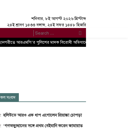
শনিবার, ৮ই আগস্ট ২০২৬ খ্রিস্টাব্দ
২৪ই শ্রাবণ ১৪৩৩ বঙ্গাব্দ, ২৪ই সফর ১৪৪৮ হিজরি
হানগরীতে আরএমপি’র পুলিশের মাদক বিরোধী অভিযানে নারীসহ ১৩ মাদক ব্যবসায়ী গ
কল সংবাদ
হলিউডে আরও এক ধাপ এগোলেন প্রিয়াঙ্কা চোপড়া
‘গণঅভ্যুত্থানের সঙ্গে প্রথম বেইমানি করেন জামায়াত