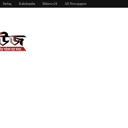
Ittefaq
Kalerkantha
Bdnews24
All Newspapers