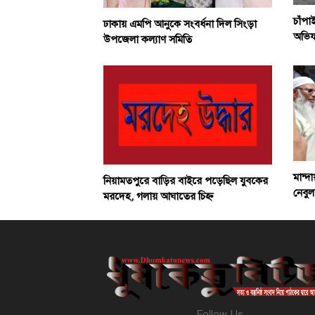
চাঁপা
ঢাকায় এমপি আনুকে সংবর্ধনা দিল সিংড়া
অভিয
উপজেলা কল্যাণ সমিতি
মান্দ
নিয়ামতপুরে বাড়ির বাইরে পড়েছিল যুবকের
নেবু
মরদেহ, গলায় আঘাতের চিহ্ন
Follow Us