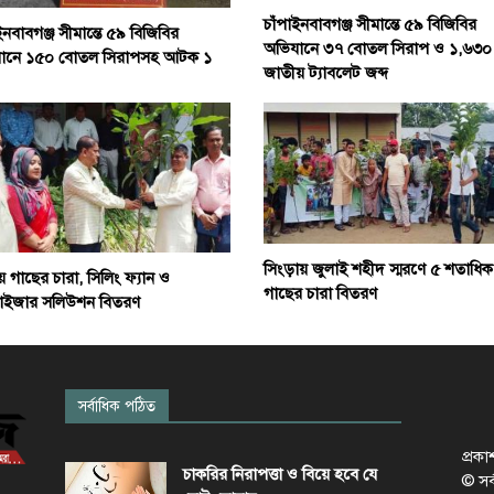
চাঁপাইনবাবগঞ্জ সীমান্তে ৫৯ বিজিবির
ইনবাবগঞ্জ সীমান্তে ৫৯ বিজিবির
অভিযানে ৩৭ বোতল সিরাপ ও ১,৬৩০
ানে ১৫০ বোতল সিরাপসহ আটক ১
জাতীয় ট্যাবলেট জব্দ
সিংড়ায় জুলাই শহীদ স্মরণে ৫ শতাধিক
ায় গাছের চারা, সিলিং ফ্যান ও
গাছের চারা বিতরণ
লাইজার সলিউশন বিতরণ
সর্বাধিক পঠিত
প্রক
চাকরির নিরাপত্তা ও বিয়ে হবে যে
© সর্ব