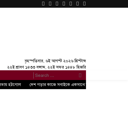
×
বৃহস্পতিবার, ৬ই আগস্ট ২০২৬ খ্রিস্টাব্দ
২২ই শ্রাবণ ১৪৩৩ বঙ্গাব্দ, ২২ই সফর ১৪৪৮ হিজরি
সভায় হট্টগোল
দেশ গড়ার কাজে সবাইকে একসাথে কাজ করতে হবে” -জুলাই গণঅভ