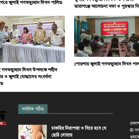
গরে জুলাই গণঅভ্যুত্থান দিবস পালিত
তারাগঞ্জে আলোচনা সভা ও পুরস্কার ব
পোরশায় জুলাই গণঅভ্যুত্থান দিবস পা
 গণঅভ্যুত্থান দিবস উপলক্ষে শহীদ
র ও জুলাই যোদ্ধাদের সংবর্ধনা
িত
সর্বাধিক পঠিত
প্রক
চাকরির নিরাপত্তা ও বিয়ে হবে যে
© সর্ব
ছোট্ট দোয়ায়
ধূমক