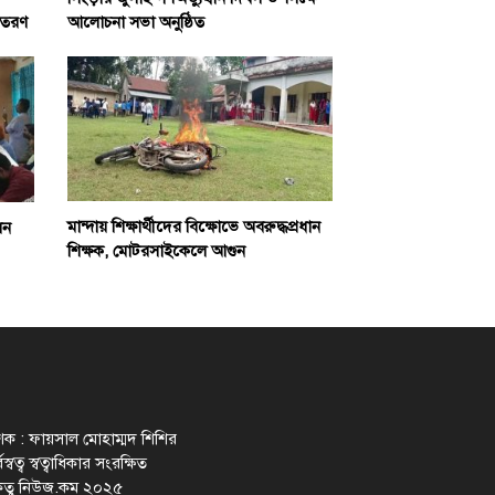
িতরণ
আলোচনা সভা অনুষ্ঠিত
মান্দায় শিক্ষার্থীদের বিক্ষোভে অবরুদ্ধপ্রধান
লন
শিক্ষক, মোটরসাইকেলে আগুন
াশক : ফায়সাল মোহাম্মদ শিশির
স্বত্ব স্বত্বাধিকার সংরক্ষিত
েতু নিউজ.কম ২০২৫