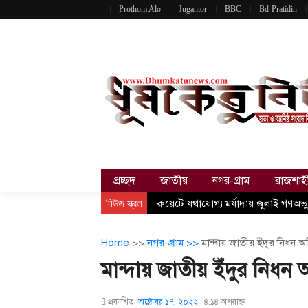
Prothom Alo
Jugantor
BBC
Bd-Pratidin
প্রচ্ছদ
জাতীয়
নগর-গ্রাম
রাজশাহ
নিউজ স্ক্রল
রুয়েটে যথাযোগ্য মর্যাদায় জুলাই গণঅভ্য
Home
>>
নগর-গ্রাম >>
মান্দায় জাতীয় ইঁদুর নিধন 
মান্দায় জাতীয় ইঁদুর নিধন
প্রকাশিত:
অক্টোবর ১৭, ২০২২
;
৪:১৪ অপরাহ্ণ