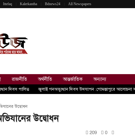
Ittefaq
Kalerkantha
Bdnews24
All Newspapers
ী
রাজনীতি
অর্থনীতি
আন্তর্জাতিক
অন্যান্য
ুত্থান দিবস পালিত
জুলাই গনঅভ্যুত্থান দিবস উদযাপন :গোমস্তাপুরে আলোচনা 
অভিযানের উদ্বোধন
 অভিযানের উদ্বোধন
209
0