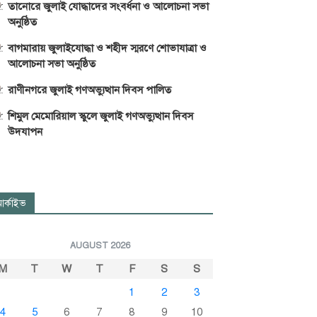
তানোরে জুলাই যোদ্ধাদের সংবর্ধনা ও আলোচনা সভা
অনুষ্ঠিত
বাগমারায় জুলাইযোদ্ধা ও শহীদ স্মরণে শোভাযাত্রা ও
আলোচনা সভা অনুষ্ঠিত
রাণীনগরে জুলাই গণঅভ্যুত্থান দিবস পালিত
শিমুল মেমোরিয়াল স্কুলে জুলাই গণঅভ্যুত্থান দিবস
উদযাপন
র্কাইভ
AUGUST 2026
M
T
W
T
F
S
S
1
2
3
4
5
6
7
8
9
10