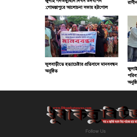
জুলাই গনঅভ্যুত্থান দিবস উদযাপন
রাণীন
:গোমস্তাপুরে আলোচনা সভায় হট্টগোল
ফুলবাড়ীতে হত্যাচেষ্টার প্রতিবাদে মানববন্ধন
জুলাই
অনুষ্ঠিত
পরিবা
অনুষ্ঠ
Follow Us