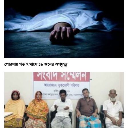
পোরশায় গত ৭ মাসে ১৯ জনের অপমৃত্যু