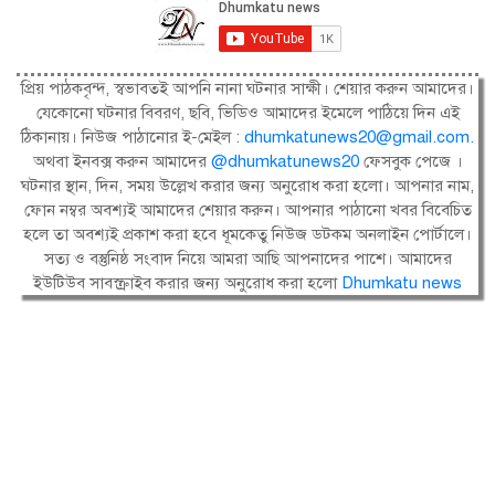
প্রিয় পাঠকবৃন্দ, স্বভাবতই আপনি নানা ঘটনার সাক্ষী। শেয়ার করুন আমাদের।
যেকোনো ঘটনার বিবরণ, ছবি, ভিডিও আমাদের ইমেলে পাঠিয়ে দিন এই
ঠিকানায়। নিউজ পাঠানোর ই-মেইল :
dhumkatunews20@gmail.com
.
অথবা ইনবক্স করুন আমাদের
@dhumkatunews20
ফেসবুক পেজে ।
ঘটনার স্থান, দিন, সময় উল্লেখ করার জন্য অনুরোধ করা হলো। আপনার নাম,
ফোন নম্বর অবশ্যই আমাদের শেয়ার করুন। আপনার পাঠানো খবর বিবেচিত
হলে তা অবশ্যই প্রকাশ করা হবে ধূমকেতু নিউজ ডটকম অনলাইন পোর্টালে।
সত্য ও বস্তুনিষ্ঠ সংবাদ নিয়ে আমরা আছি আপনাদের পাশে। আমাদের
ইউটিউব সাবস্ক্রাইব করার জন্য অনুরোধ করা হলো
Dhumkatu news