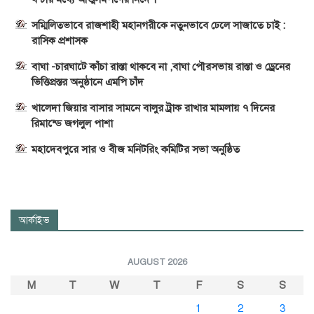
সম্মিলিতভাবে রাজশাহী মহানগরীকে নতুনভাবে ঢেলে সাজাতে চাই :
রাসিক প্রশাসক
বাঘা -চারঘাটে কাঁচা রাস্তা থাকবে না ,বাঘা পৌরসভায় রাস্তা ও ড্রেনের
ভিত্তিপ্রস্তর অনুষ্ঠানে এমপি চাঁদ
খালেদা জিয়ার বাসার সামনে বালুর ট্রাক রাখার মামলায় ৭ দিনের
রিমান্ডে জগলুল পাশা
মহাদেবপুরে সার ও বীজ মনিটরিং কমিটির সভা অনুষ্ঠিত
আর্কাইভ
AUGUST 2026
M
T
W
T
F
S
S
1
2
3