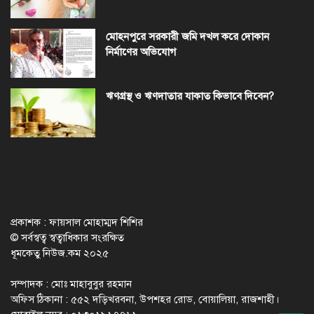
মোহনপুরে সরকারী জমি দখল করে দোকান
নির্মাণের অভিযোগ
ঋণগ্রস্থ ও ঋণদাতার যাকাত কিভাবে দিবেন?
প্রকাশক : ফায়সাল মোহাম্মদ শিশির
© সর্বস্বত্ব স্বত্বাধিকার সংরক্ষিত
ধূমকেতু নিউজ.কম ২০২৫
সম্পাদক : মোঃ মাহাবুবুর রহমান
অফিস ঠিকানা : ৫৫২ দড়িখরবনা, উপশহর রোড, বোয়ালিয়া, রাজশাহী।