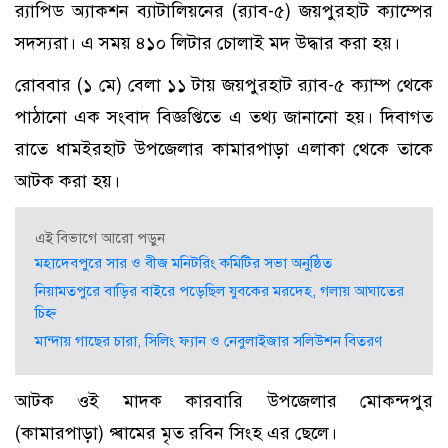
র‍্যাপিড অ্যাকশন ব্যাটালিয়নের (র‌্যাব-৫) জয়পুরহাট ক্যাম্পের
সদস্যরা। এ সময় ৪১০ লিটার চোলাই মদ উদ্ধার করা হয়।
রোববার (১ মে) বেলা ১১ টায় জয়পুরহাট র‌্যাব-৫ ক্যাম্প থেকে
পাঠানো এক সংবাদ বিজ্ঞপ্তিতে এ তথ্য জানানো হয়। দিবাগত
রাতে ধামইরহাট উপজেলার কামারপাড়া এলাকা থেকে তাকে
আটক করা হয়।
এই বিভাগে আরো পড়ুন
মহাদেবপুরে সার ও বীজ মনিটরিং কমিটির সভা অনুষ্ঠিত
নিয়ামতপুরে বাড়ির বাইরে পড়েছিল যুবকের মরদেহ, গলায় আঘাতের
চিহ্ন
মান্দায় গাছের চারা, সিলিং ফ্যান ও নেবুলাইজার সলিউশন বিতরণ
আটক ওই মাদক কারবারি উপজেলার মোকন্দপুর
(কামারপাড়া) গ্ৰামের মৃত রবিন সিংহ এর ছেলে।