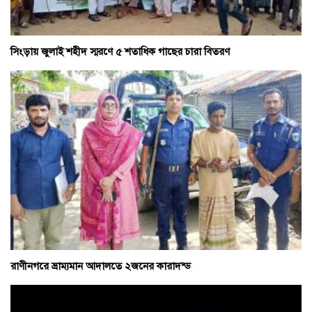
সিংড়ায় জুলাই শহীদ স্মরণে ৫ শতাধিক গাছের চারা বিতরণ
রাণীনগরে ভ্রাম্যমান আদালতে ২জনের কারাদন্ড