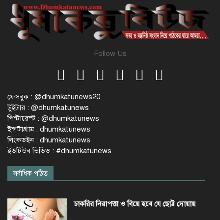
Follow Us
ফেসবুক : @dhumkatunews20
টুইটার : @dhumkatunews
পিন্টারেস্ট : @dhumkatunews
ইন্সটাগ্রাম : dhumkatunews
লিংকডইন : dhumkatunews
ইউটিউব ভিডিও : #dhumkatunews
সর্বাধিক পঠিত
চাকরির নিরাপত্তা ও বিয়ে হবে যে ছোট্ট দোয়ায়