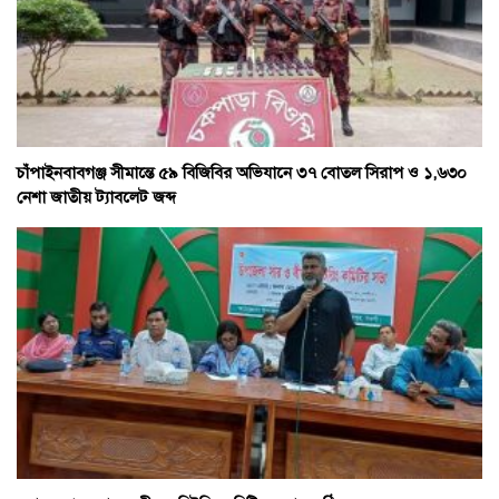
চাঁপাইনবাবগঞ্জ সীমান্তে ৫৯ বিজিবির অভিযানে ৩৭ বোতল সিরাপ ও ১,৬৩০
নেশা জাতীয় ট্যাবলেট জব্দ