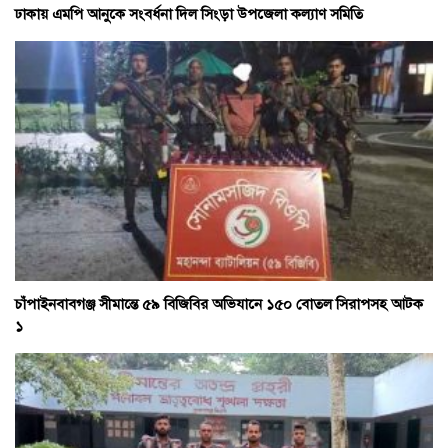
ঢাকায় এমপি আনুকে সংবর্ধনা দিল সিংড়া উপজেলা কল্যাণ সমিতি
চাঁপাইনবাবগঞ্জ সীমান্তে ৫৯ বিজিবির অভিযানে ১৫০ বোতল সিরাপসহ আটক
১