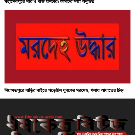
মহাদেবপুরে সার ও বীজ মনিটরিং কমিটির সভা অনুষ্ঠিত
নিয়ামতপুরে বাড়ির বাইরে পড়েছিল যুবকের মরদেহ, গলায় আঘাতের চিহ্ন