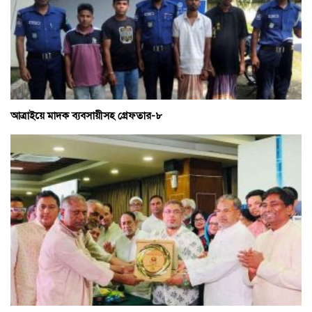
আত্রাইয়ে মাদক ব্যবসায়ীসহ গ্রেফতার-৮