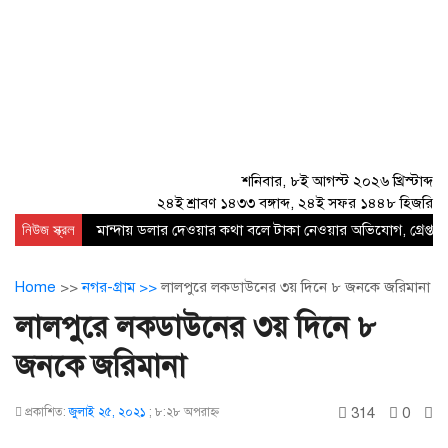
শনিবার, ৮ই আগস্ট ২০২৬ খ্রিস্টাব্দ
২৪ই শ্রাবণ ১৪৩৩ বঙ্গাব্দ, ২৪ই সফর ১৪৪৮ হিজরি
নিউজ স্ক্রল
মান্দায় ডলার দেওয়ার কথা বলে টাকা নেওয়ার অভিযোগ, গ্রেপ্তার
Home
>>
নগর-গ্রাম >>
লালপুরে লকডাউনের ৩য় দিনে ৮ জনকে জরিমানা
লালপুরে লকডাউনের ৩য় দিনে ৮
জনকে জরিমানা
314
0
প্রকাশিত:
জুলাই ২৫, ২০২১
;
৮:২৮ অপরাহ্ণ