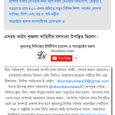
মান্দায় ডলার দেওয়ার কথা বলে টাকা নেওয়ার অভিযোগ, গ্রেপ্তার ২
বগুড়াতে প্রায় ৪০০ একর জমিতে নতুন বিসিক শিল্প পার্কের ঘোষণা
বাণিজ্য, শিল্প এবং বস্ত্র ও পাট মন্ত্রীর
আত্রাইয়ে মাদক ব্যবসায়ীসহ গ্রেফতার-৮
এসময় আইন শৃঙ্খলা বাহিনীর সদস্যরা উপস্থিত ছিলেন।
ধূমকেতু নিউজের ইউটিউব চ্যানেল এ সাবস্ক্রাইব করুন
প্রিয় পাঠকবৃন্দ, স্বভাবতই আপনি নানা ঘটনার সাক্ষী। শেয়ার করুন আমাদের।
যেকোনো ঘটনার বিবরণ, ছবি, ভিডিও আমাদের ইমেলে পাঠিয়ে দিন এই
ঠিকানায়। নিউজ পাঠানোর ই-মেইল :
dhumkatunews20@gmail.com
.
অথবা ইনবক্স করুন আমাদের
@dhumkatunews20
ফেসবুক পেজে ।
ঘটনার স্থান, দিন, সময় উল্লেখ করার জন্য অনুরোধ করা হলো। আপনার নাম,
ফোন নম্বর অবশ্যই আমাদের শেয়ার করুন। আপনার পাঠানো খবর বিবেচিত
হলে তা অবশ্যই প্রকাশ করা হবে ধূমকেতু নিউজ ডটকম অনলাইন পোর্টালে।
সত্য ও বস্তুনিষ্ঠ সংবাদ নিয়ে আমরা আছি আপনাদের পাশে। আমাদের