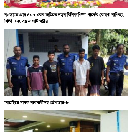
বগুড়াতে প্রায় ৪০০ একর জমিতে নতুন বিসিক শিল্প পার্কের ঘোষণা বাণিজ্য,
শিল্প এবং বস্ত্র ও পাট মন্ত্রীর
আত্রাইয়ে মাদক ব্যবসায়ীসহ গ্রেফতার-৮