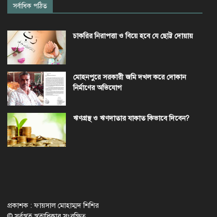
সর্বাধিক পঠিত
চাকরির নিরাপত্তা ও বিয়ে হবে যে ছোট্ট দোয়ায়
মোহনপুরে সরকারী জমি দখল করে দোকান
নির্মাণের অভিযোগ
ঋণগ্রস্থ ও ঋণদাতার যাকাত কিভাবে দিবেন?
প্রকাশক : ফায়সাল মোহাম্মদ শিশির
© সর্বস্বত্ব স্বত্বাধিকার সংরক্ষিত