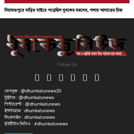
নিয়ামতপুরে বাড়ির বাইরে পড়েছিল যুবকের মরদেহ, গলায় আঘাতের চিহ্ন
Follow Us
ফেসবুক : @dhumkatunews20
টুইটার : @dhumkatunews
পিন্টারেস্ট : @dhumkatunews
ইন্সটাগ্রাম : dhumkatunews
লিংকডইন : dhumkatunews
ইউটিউব ভিডিও : #dhumkatunews