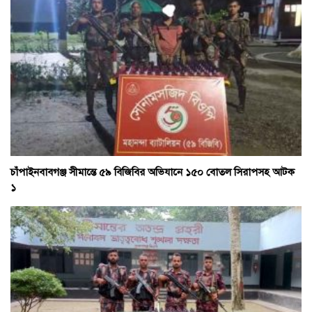
চাঁপাইনবাবগঞ্জ সীমান্তে ৫৯ বিজিবির অভিযানে ১৫০ বোতল সিরাপসহ আটক
১