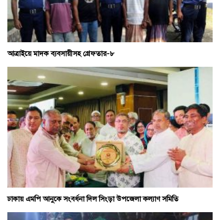
আত্রাইয়ে মাদক ব্যবসায়ীসহ গ্রেফতার-৮
ঢাকায় এমপি আনুকে সংবর্ধনা দিল সিংড়া উপজেলা কল্যাণ সমিতি