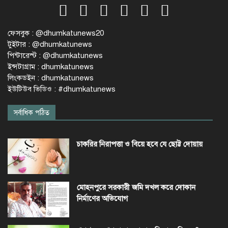
ফেসবুক : @dhumkatunews20
টুইটার : @dhumkatunews
পিন্টারেস্ট : @dhumkatunews
ইন্সটাগ্রাম : dhumkatunews
লিংকডইন : dhumkatunews
ইউটিউব ভিডিও : #dhumkatunews
সর্বাধিক পঠিত
চাকরির নিরাপত্তা ও বিয়ে হবে যে ছোট্ট দোয়ায়
মোহনপুরে সরকারী জমি দখল করে দোকান
নির্মাণের অভিযোগ