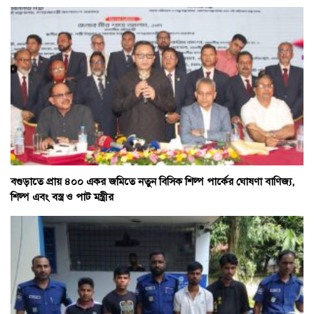
বগুড়াতে প্রায় ৪০০ একর জমিতে নতুন বিসিক শিল্প পার্কের ঘোষণা বাণিজ্য,
শিল্প এবং বস্ত্র ও পাট মন্ত্রীর